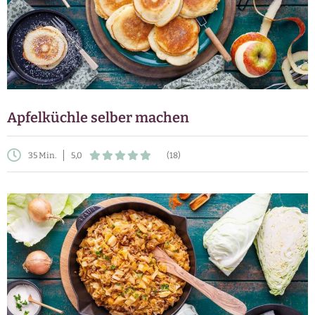
Apfelküchle selber machen
35 Min.
5,0
(18)