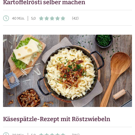
Kartoffelrösti selber machen
40 Min.
5,0
(42)
Käsespätzle-Rezept mit Röstzwiebeln