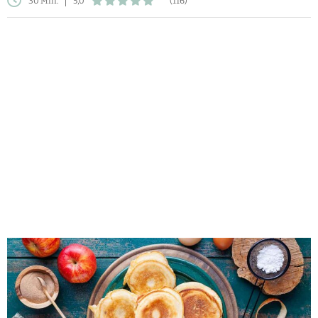
30 Min.
5,0
(116)