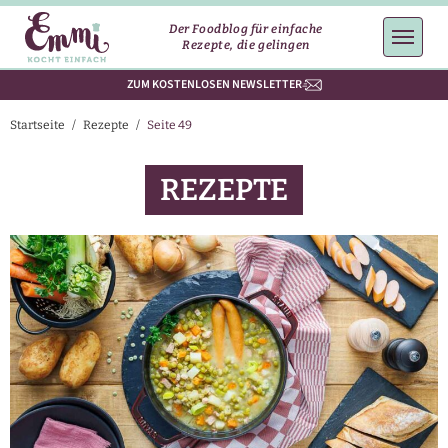
Der Foodblog für einfache
Rezepte, die gelingen
ZUM KOSTENLOSEN NEWSLETTER
Startseite
/
Rezepte
/
Seite 49
REZEPTE