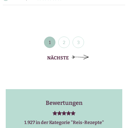
Beitragsnavigation
1
2
3
NÄCHSTE
Bewertungen
1.927 in der Kategorie "
Reis-Rezepte
"