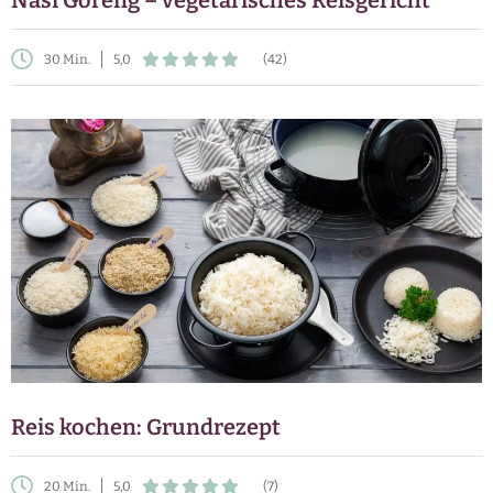
Nasi Goreng – vegetarisches Reisgericht
30 Min.
5,0
(42)
Reis kochen: Grundrezept
20 Min.
5,0
(7)