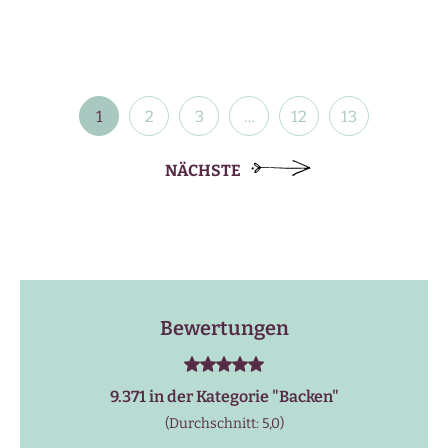
Beitragsnavigation
1
2
3
…
12
13
NÄCHSTE
Bewertungen
9.371 in der Kategorie "
Backen
"
(Durchschnitt: 5,0)