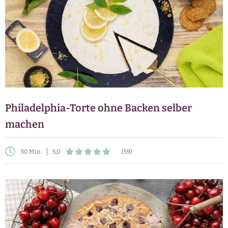
Philadelphia-Torte ohne Backen selber
machen
30 Min.
5,0
(59)