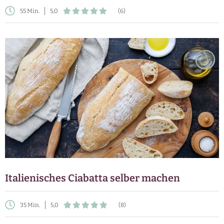
55 Min.
5,0
(6)
Italienisches Ciabatta selber machen
35 Min.
5,0
(8)