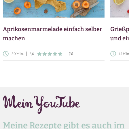
Aprikosenmarmelade einfach selber
Grießp
machen
und ei
30 Min.
5,0
(3)
15 Min
Meine Rezepte gibt es auch im