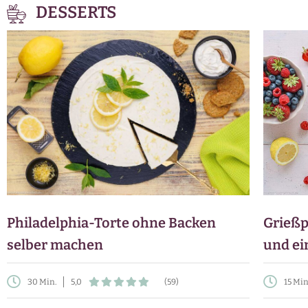
DESSERTS
Philadelphia-Torte ohne Backen
Grießp
selber machen
und ei
30 Min.
5,0
(59)
15 Min