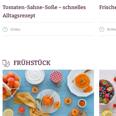
Tomaten-Sahne-Soße – schnelles
Frisch
Alltagsrezept
25 Min.
50 Mi
FRÜHSTÜCK