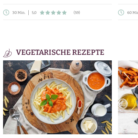
30 Min.
5,0
(59)
60 Mi
VEGETARISCHE REZEPTE