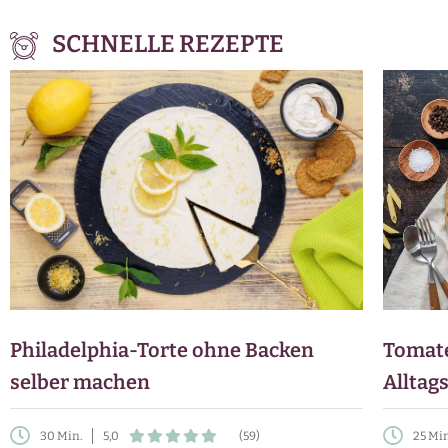
SCHNELLE REZEPTE
Philadelphia-Torte ohne Backen
Tomate
selber machen
Alltag
30 Min.
5,0
(59)
25 Mi