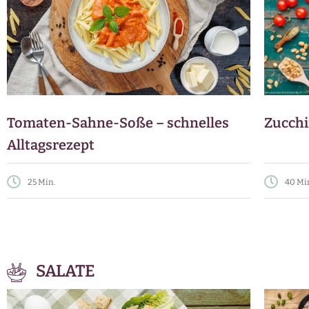
Tomaten-Sahne-Soße – schnelles
Zucchi
Alltagsrezept
25 Min.
40 Mi
SALATE