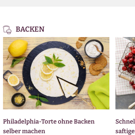
BACKEN
Philadelphia-Torte ohne Backen
Schnel
selber machen
saftig