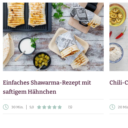
Einfaches Shawarma-Rezept mit
Chili-
saftigem Hähnchen
30 Min.
5,0
(5)
20 Mi