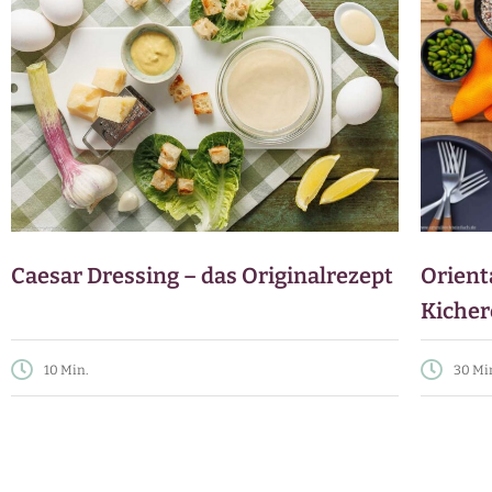
Caesar Dressing – das Originalrezept
Orient
Kicher
10 Min.
30 Mi