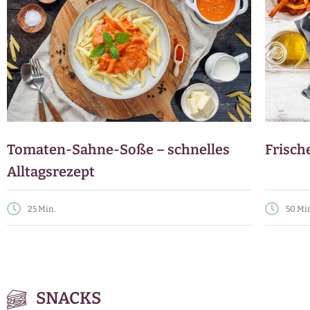
Tomaten-Sahne-Soße – schnelles
Frisch
Alltagsrezept
25 Min.
50 Mi
SNACKS