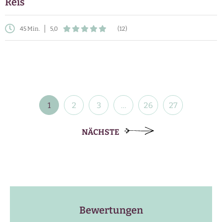
Reis
45 Min.
5,0
(12)
Beitragsnavigation
1
2
3
…
26
27
NÄCHSTE
Bewertungen