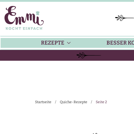
REZEPTE
BESSER K
BACKEN
KÜ
HAUPTGERICHTE
TI
Startseite
/
Quiche-Rezepte
/
Seite 2
SUPPEN
SA
SALATE
SA