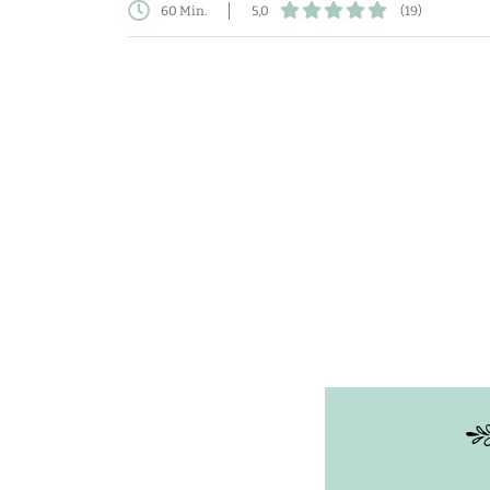
60 Min.
5,0
(19)