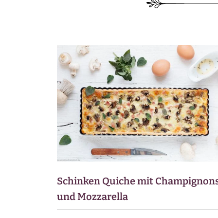
BEILAGEN
VORSPEISEN
DESSERTS
SNACKS
FRÜHSTÜCK
GETRÄNKE
Schinken Quiche mit Champignon
und Mozzarella