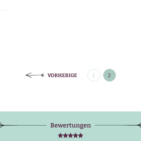
Beitragsnavigation
VORHERIGE
1
2
Bewertungen