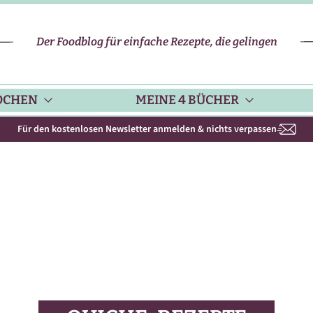
Der Foodblog für einfache Rezepte, die gelingen
OCHEN
MEINE 4 BÜCHER
Für den kostenlosen Newsletter anmelden & nichts verpassen
CHENHELFER
SCHNELLE REZEPTE
KOCHBUCH NR. 1
PPS & TRICKS
VEGETARISCHE REZEPTE
KOCHBUCH NR. 2
ISONKALENDER
FLEISCH & GEFLÜGEL
KOCHBUCH NR. 3
ISONAL & REGIONAL
FISCH-REZEPTE
NEUES BACKBUCH