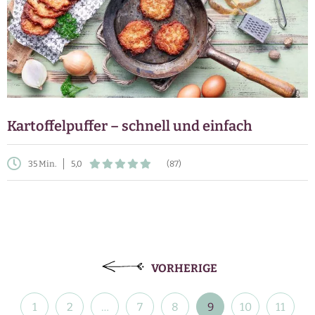
Kartoffelpuffer – schnell und einfach
35 Min.
5,0
(87)
Beitragsnavigation
VORHERIGE
1
2
…
7
8
9
10
11