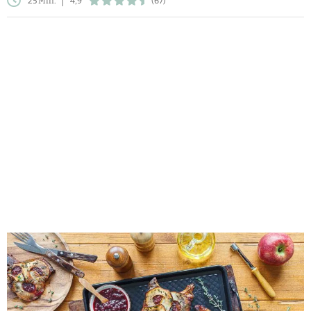
25 Min.
4,9
(67)