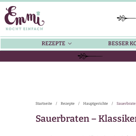
REZEPTE
BESSER K
BACKEN
KÜ
HAUPTGERICHTE
TI
Startseite
/
Rezepte
/
Hauptgerichte
/
Sauerbrate
SUPPEN
SA
Sauerbraten – Klassik
SALATE
SA