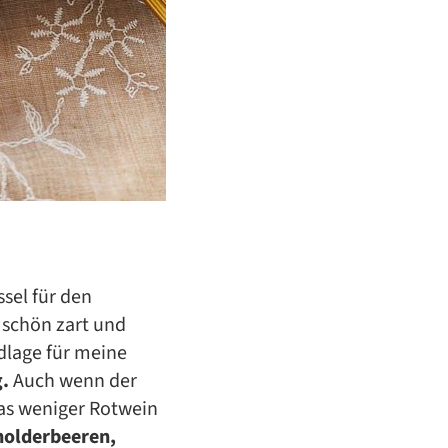
sel für den
schön zart und
ndlage für meine
.
Auch wenn der
as weniger Rotwein
olderbeeren,