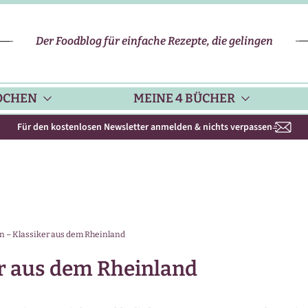
Der Foodblog für einfache Rezepte, die gelingen
OCHEN
MEINE 4 BÜCHER
Für den kostenlosen Newsletter anmelden & nichts verpassen
CHENHELFER
SCHNELLE REZEPTE
KOCHBUCH NR. 1
PPS & TRICKS
VEGETARISCHE REZEPTE
KOCHBUCH NR. 2
n – Klassiker aus dem Rheinland
ISONKALENDER
FLEISCH & GEFLÜGEL
KOCHBUCH NR. 3
er aus dem Rheinland
ISONAL & REGIONAL
FISCH-REZEPTE
NEUES BACKBUCH