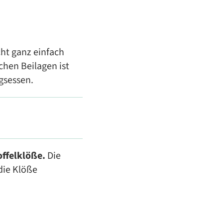
ht ganz einfach
chen Beilagen ist
agsessen.
offelklöße.
Die
die Klöße