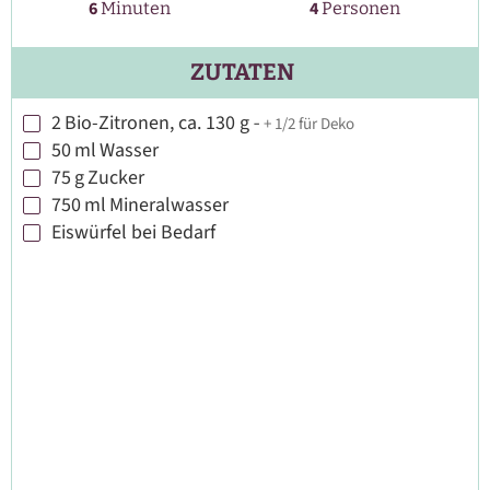
Minuten
6
4
Minuten
Personen
ZUTATEN
2
Bio-Zitronen, ca. 130 g
-
+ 1/2 für Deko
▢
50
ml
Wasser
▢
75
g
Zucker
▢
750
ml
Mineralwasser
▢
Eiswürfel bei Bedarf
▢