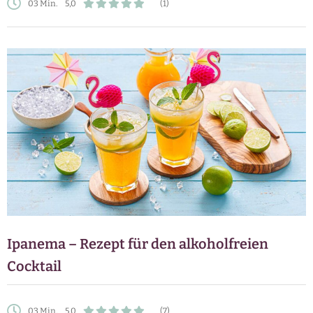
03 Min.
5,0
(1)
Ipanema – Rezept für den alkoholfreien
Cocktail
03 Min.
5,0
(7)