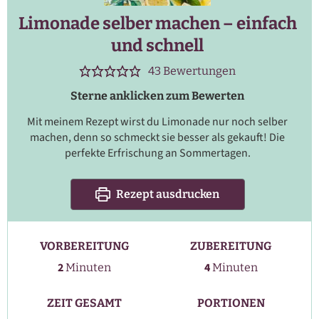
Limonade selber machen – einfach
und schnell
43
Bewertungen
Sterne anklicken zum Bewerten
Mit meinem Rezept wirst du Limonade nur noch selber
machen, denn so schmeckt sie besser als gekauft! Die
perfekte Erfrischung an Sommertagen.
Rezept ausdrucken
VORBEREITUNG
ZUBEREITUNG
Minuten
Minuten
2
4
Minuten
Minuten
ZEIT GESAMT
PORTIONEN