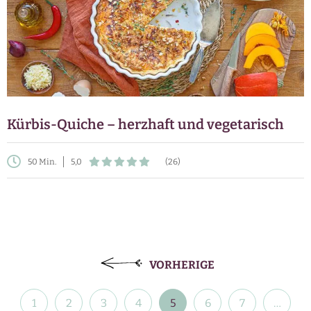
Kürbis-Quiche – herzhaft und vegetarisch
50 Min.
5,0
(26)
Beitragsnavigation
VORHERIGE
1
2
3
4
5
6
7
…