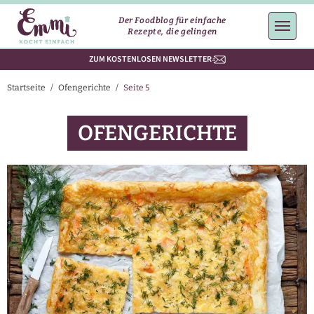
Der Foodblog für einfache
Rezepte, die gelingen
ZUM KOSTENLOSEN NEWSLETTER
Startseite
/
Ofengerichte
/
Seite 5
OFENGERICHTE