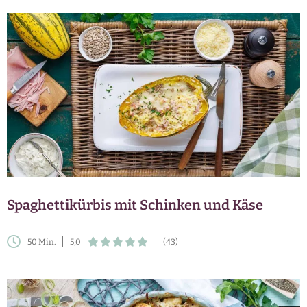
Spaghettikürbis mit Schinken und Käse
50 Min.
5,0
(43)