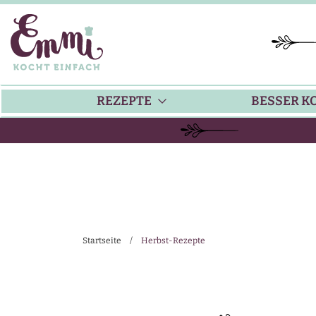
REZEPTE
BESSER K
BACKEN
KÜ
HAUPTGERICHTE
TI
Startseite
/
Herbst-Rezepte
SUPPEN
SA
SALATE
SA