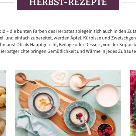
HERBST-REZEPTE
FÜR DIE FAMILIE
FÜR GÄSTE
ld – die bunten Farben des Herbstes spiegeln sich auch in den Zut
KUCHEN-REZEPTE
ell und einfach zubereitet, werden Äpfel, Kürbisse und Zwetschg
aus! Ob als Hauptgericht, Beilage oder Dessert, von der Suppe 
AUFLAUF-REZEPTE
Herbstgerichte bringen Gemütlichkeit und Wärme in jedes Zuhause
PASTA-REZEPTE
REZEPTE VON A BIS Z