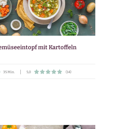
emüseeintopf mit Kartoffeln
35 Min.
5,0
(14)