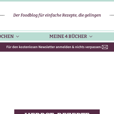
Der Foodblog für einfache Rezepte, die gelingen
OCHEN
MEINE 4 BÜCHER
Für den kostenlosen Newsletter anmelden & nichts verpassen
CHENHELFER
SCHNELLE REZEPTE
KOCHBUCH NR. 1
PPS & TRICKS
VEGETARISCHE REZEPTE
KOCHBUCH NR. 2
ISONKALENDER
FLEISCH & GEFLÜGEL
KOCHBUCH NR. 3
ISONAL & REGIONAL
FISCH-REZEPTE
NEUES BACKBUCH