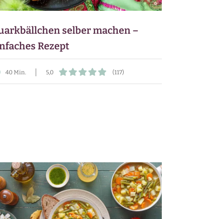
uarkbällchen selber machen –
infaches Rezept
40 Min.
5,0
(117)