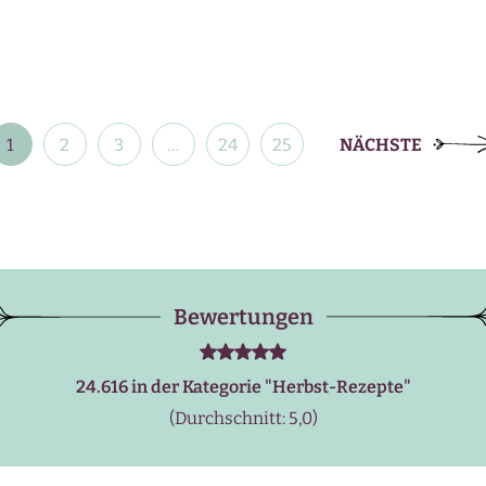
Beitragsnavigation
1
2
3
…
24
25
NÄCHSTE
Bewertungen
24.616 in der Kategorie "
Herbst-Rezepte
"
(Durchschnitt: 5,0)