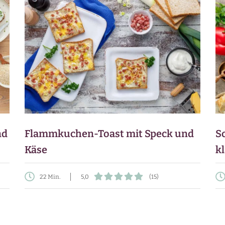
nd
Flammkuchen-Toast mit Speck und
S
Käse
k
22 Min.
5,0
(15)