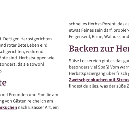
schnelles Herbst-Rezept, das a
e
etwas Feines sein darf, probie
Feigensenf, Birne, Walnuss und
. Deftigen Herbstgerichten
nd roter Bete Leben ein!
Backen zur Her
schgerichten, während
töpfe sind. Herbstsuppen wie
Süße Leckereien gibt es das ga
esonders, da sie sowohl
besonders viel Spaß! Vom wär
g.
Herbstspaziergang über frisch
Zwetschgenkuchen mit Streus
te
findest du alles, was der süße
h mit Freunden und Familie am
ng von Gästen reiche ich am
mkuchen
nach Elsässer Art, ein