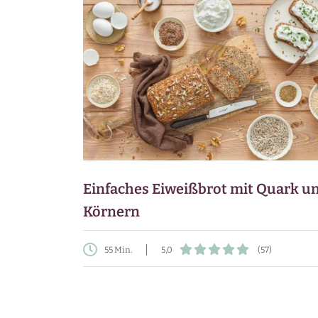
Einfaches Eiweißbrot mit Quark u
Körnern
55 Min.
5,0
(57)