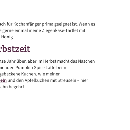
uch für Kochanfänger prima geeignet ist. Wenn es
re gerne einmal meine Ziegenkäse-Tartlet mit
 Honig.
bstzeit
nze Jahr über, aber im Herbst macht das Naschen
menden Pumpkin Spice Latte beim
 gebackene Kuchen, wie meinen
eln
und den Apfelkuchen mit Streuseln – hier
 Zahn begehrt