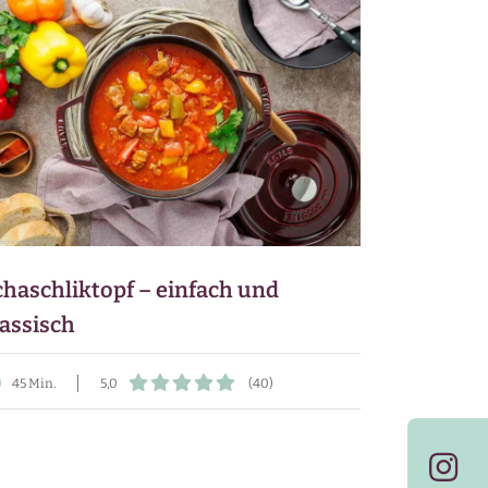
chaschliktopf – einfach und
lassisch
45 Min.
5,0
(40)