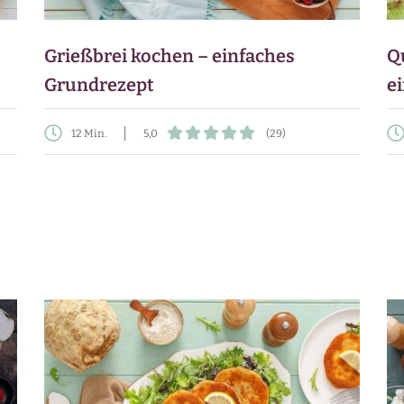
Grießbrei kochen – einfaches
Q
Grundrezept
e
12 Min.
5,0
(29)