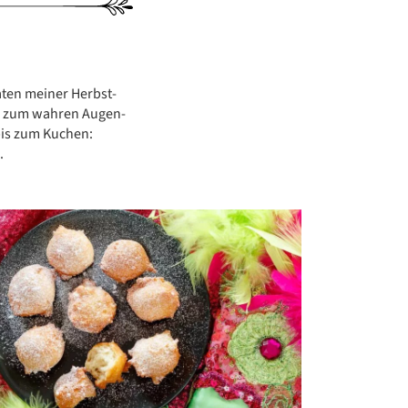
ZUCCHINI-REZEPTE
BLUMENKOHL-REZEPTE
aten meiner Herbst-
LOW-CARB-REZEPTE
en zum wahren Augen-
bis zum Kuchen:
VEGANE REZEPTE
.
ASIATISCHE REZEPTE
ITALIENISCHE REZEPTE