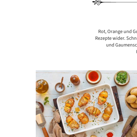
BEILAGEN
VORSPEISEN
Rot, Orange und Go
DESSERTS
Rezepte wider. Schn
und Gaumenschm
SNACKS
FRÜHSTÜCK
GETRÄNKE