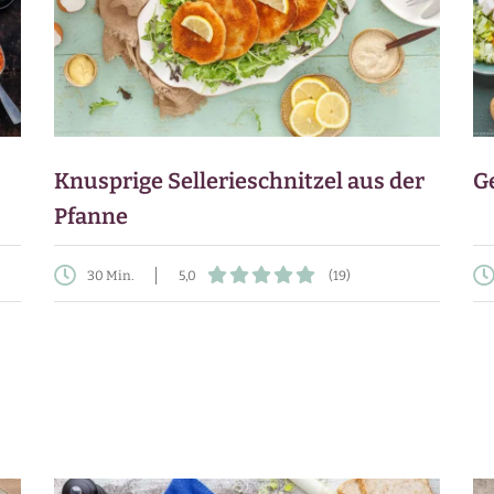
Knusprige Sellerieschnitzel aus der
G
Pfanne
30 Min.
5,0
(19)