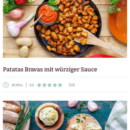
Patatas Bravas mit würziger Sauce
45 Min.
5,0
(25)