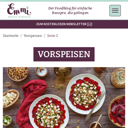
Der Foodblog für einfache
Rezepte, die gelingen
ZUM KOSTENLOSEN NEWSLETTER
Startseite
/
Vorspeisen
/
Seite 2
VORSPEISEN