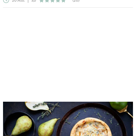
20 Min.
5,0
(20)