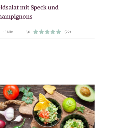
eldsalat mit Speck und
hampignons
15 Min.
5,0
(22)