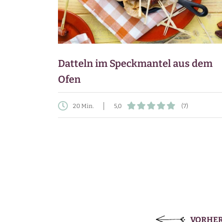
Datteln im Speckmantel aus dem
Ofen
20 Min.
5,0
(7)
VORHER