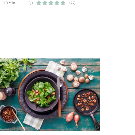
20 Min.
5,0
(27)