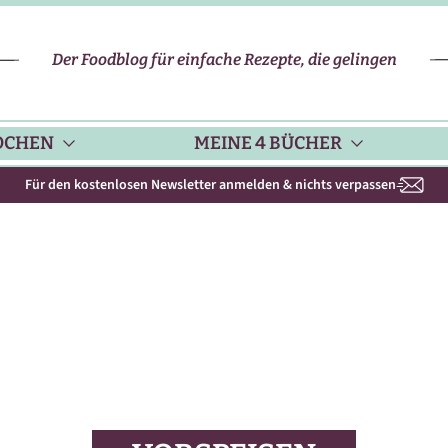
Der Foodblog für einfache Rezepte, die gelingen
OCHEN
MEINE 4 BÜCHER
Für den kostenlosen Newsletter anmelden & nichts verpassen
CHENHELFER
SCHNELLE REZEPTE
KOCHBUCH NR. 1
PPS & TRICKS
VEGETARISCHE REZEPTE
KOCHBUCH NR. 2
ISONKALENDER
FLEISCH & GEFLÜGEL
KOCHBUCH NR. 3
ISONAL & REGIONAL
FISCH-REZEPTE
NEUES BACKBUCH