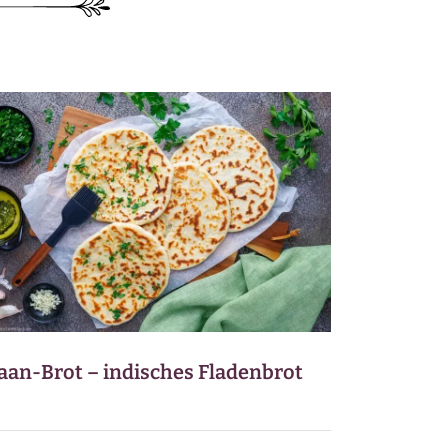
ZUCCHINI-REZEPTE
BLUMENKOHL-REZEPTE
LOW-CARB-REZEPTE
VEGANE REZEPTE
ASIATISCHE REZEPTE
ITALIENISCHE REZEPTE
aan-Brot – indisches Fladenbrot