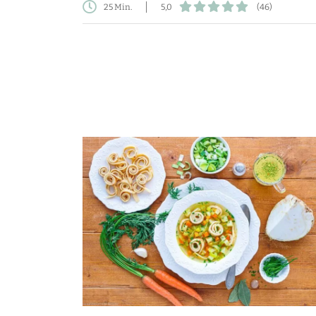
25 Min.
5,0
(46)