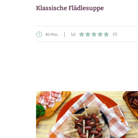
Klassische Flädlesuppe
40 Min.
5,0
(7)