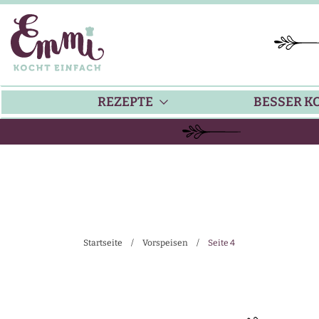
REZEPTE
BESSER K
BACKEN
KÜ
HAUPTGERICHTE
TI
Startseite
/
Vorspeisen
/
Seite 4
SUPPEN
SA
SALATE
SA