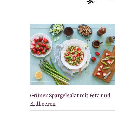
BEILAGEN
VORSPEISEN
DESSERTS
SNACKS
FRÜHSTÜCK
GETRÄNKE
Grüner Spargelsalat mit Feta und
Erdbeeren