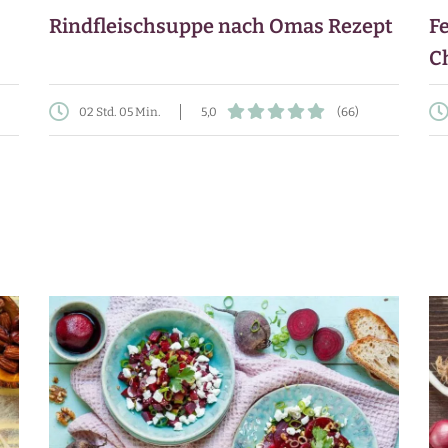
Rindfleischsuppe nach Omas Rezept
F
C
02 Std. 05 Min.
5,0
(66)