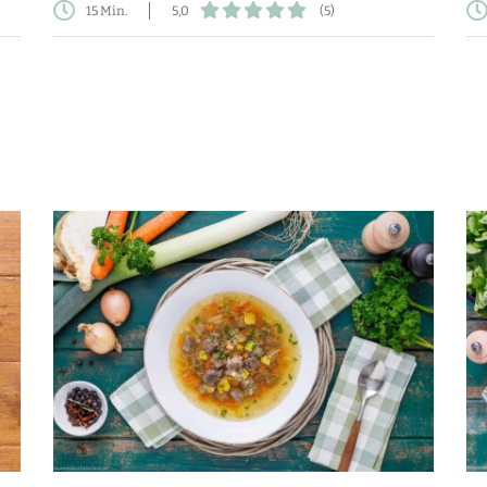
15 Min.
5,0
(5)