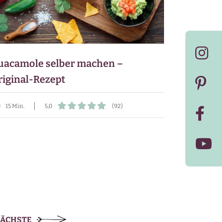
uacamole selber machen –
riginal-Rezept
15 Min.
5,0
(92)
ÄCHSTE