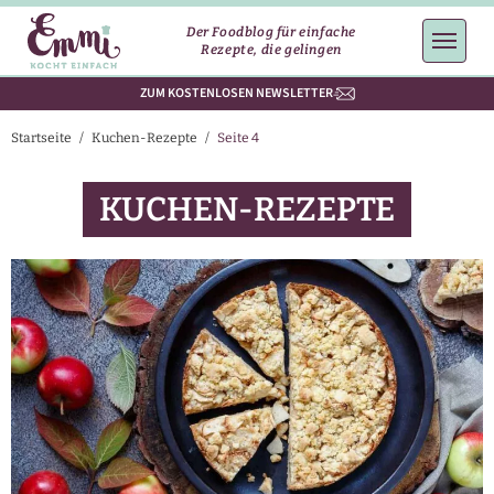
Der Foodblog für einfache
Rezepte, die gelingen
ZUM KOSTENLOSEN NEWSLETTER
Startseite
/
Kuchen-Rezepte
/
Seite 4
KUCHEN-REZEPTE