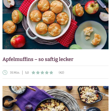
Apfelmuffins – so saftig lecker
35 Min.
5,0
(42)