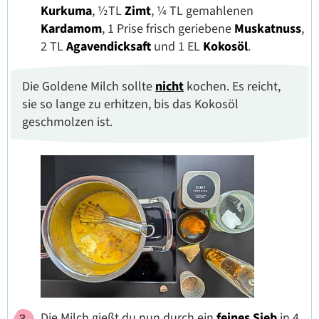
Kurkuma
, ½TL
Zimt
, ¼ TL gemahlenen
Kardamom
, 1 Prise frisch geriebene
Muskatnuss
,
2 TL
Agavendicksaft
und 1 EL
Kokosöl
.
Die Goldene Milch sollte
nicht
kochen. Es reicht,
sie so lange zu erhitzen, bis das Kokosöl
geschmolzen ist.
Die Milch gießt du nun durch ein
feines Sieb
in 4