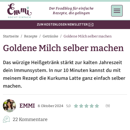
Der Foodblog für einfache
Rezepte, die gelingen
ZUM KOSTENLOSEN NEWSLETTER
Startseite
/
Rezepte
/
Getränke
/
Goldene Milch selber machen
Goldene Milch selber machen
Das würzige Heißgetränk stärkt zur kalten Jahreszeit
dein Immunsystem. In nur 10 Minuten kannst du mit
meinem Rezept die Kurkuma Latte ganz einfach selber
machen.
EMMI
8. Oktober 2024
5,0
(9)
22 Kommentare