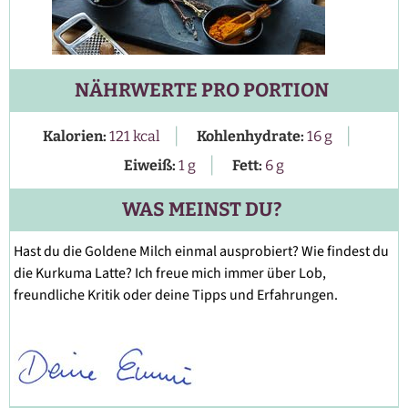
NÄHRWERTE PRO PORTION
|
|
Kalorien:
121
kcal
Kohlenhydrate:
16
g
|
Eiweiß:
1
g
Fett:
6
g
WAS MEINST DU?
Hast du die Goldene Milch einmal ausprobiert? Wie findest du
die Kurkuma Latte? Ich freue mich immer über Lob,
freundliche Kritik oder deine Tipps und Erfahrungen.