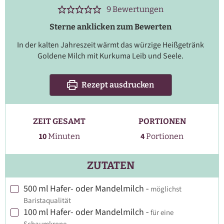
9
Bewertungen
Sterne anklicken zum Bewerten
In der kalten Jahreszeit wärmt das würzige Heißgetränk
Goldene Milch mit Kurkuma Leib und Seele.
Rezept ausdrucken
ZEIT GESAMT
PORTIONEN
Minuten
10
4
Minuten
Portionen
ZUTATEN
500
ml
Hafer- oder Mandelmilch
-
möglichst
▢
Baristaqualität
100
ml
Hafer- oder Mandelmilch
-
für eine
▢