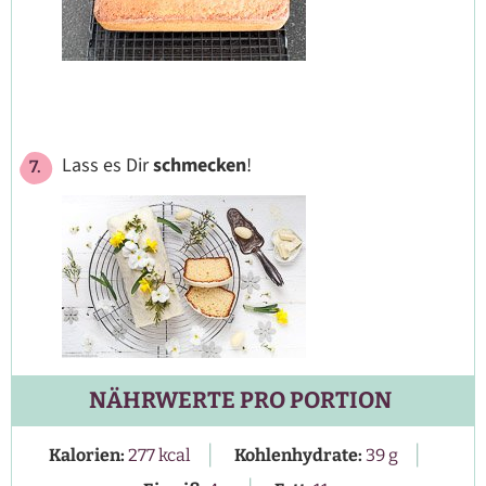
Lass es Dir
schmecken
!
NÄHRWERTE PRO PORTION
|
|
Kalorien:
277
kcal
Kohlenhydrate:
39
g