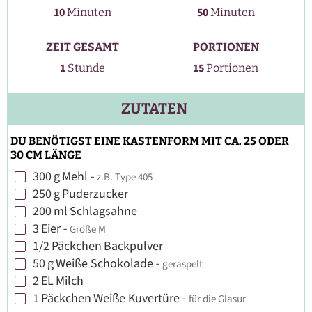
Minuten
Minuten
10
50
Minuten
Minuten
ZEIT GESAMT
PORTIONEN
Stunde
1
15
Stunde
Portionen
ZUTATEN
DU BENÖTIGST EINE KASTENFORM MIT CA. 25 ODER
30 CM LÄNGE
300
g
Mehl
-
z.B. Type 405
▢
250
g
Puderzucker
▢
200
ml
Schlagsahne
▢
3
Eier
-
Größe M
▢
1/2
Päckchen
Backpulver
▢
50
g
Weiße Schokolade
-
geraspelt
▢
2
EL
Milch
▢
1
Päckchen
Weiße Kuvertüre
-
für die Glasur
▢