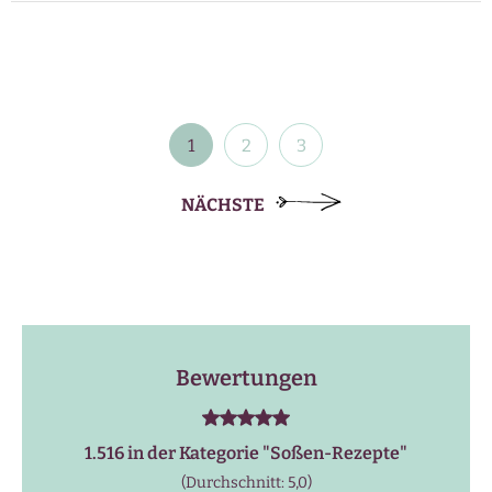
Beitragsnavigation
1
2
3
NÄCHSTE
Bewertungen
1.516 in der Kategorie "
Soßen-Rezepte
"
(Durchschnitt: 5,0)