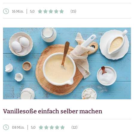
16 Min.
5,0
(15)
Vanillesoße einfach selber machen
08 Min.
5,0
(12)