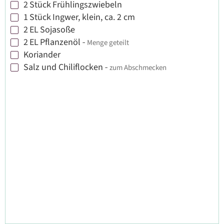
2
Stück
Frühlingszwiebeln
▢
1
Stück
Ingwer, klein, ca. 2 cm
▢
2
EL
Sojasoße
▢
2
EL
Pflanzenöl
-
Menge geteilt
▢
Koriander
▢
Salz und Chiliflocken
-
zum Abschmecken
▢