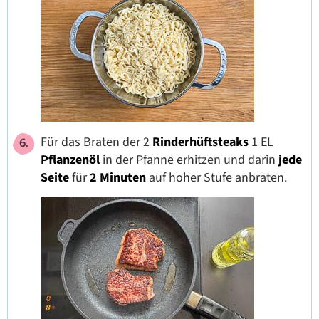
Für das Braten der 2
Rinderhüftsteaks
1 EL
Pflanzenöl
in der Pfanne erhitzen und darin
jede
Seite
für
2 Minuten
auf hoher Stufe anbraten.