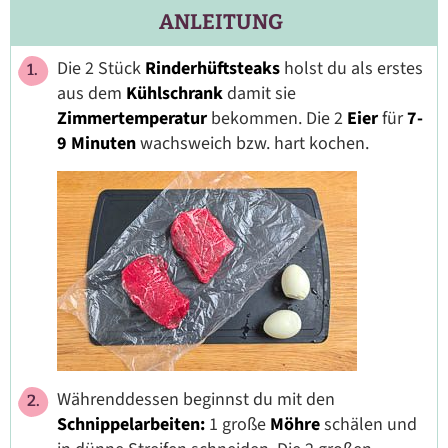
ANLEITUNG
Die 2 Stück
Rinderhüftsteaks
holst du als erstes
aus dem
Kühlschrank
damit sie
Zimmertemperatur
bekommen. Die 2
Eier
für
7-
9 Minuten
wachsweich bzw. hart kochen.
Währenddessen beginnst du mit den
Schnippelarbeiten:
1 große
Möhre
schälen und