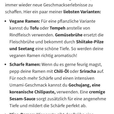
immer wieder neue Geschmackserlebnisse zu
schaffen. Hier ein paar meiner
liebsten Varianten:
Vegane Ramen:
Für eine pflanzliche Variante
kannst du
Tofu
oder
Tempeh
anstelle von
Rindfleisch verwenden.
Gemüsebrühe
ersetzt die
Fleischbrühe und bekommt durch
Shiitake-Pilze
und Seetang
eine schöne Tiefe. So werden deine
veganen Ramen richtig aromatisch!
Scharfe Ramen:
Wenn du es gerne feurig magst,
pepp deine Ramen mit
Chili-Öl
oder
Sriracha
auf.
Für noch mehr Schärfe und einen intensiven
Umami-Geschmack kannst du
Gochujang, eine
koreanische Chilipaste,
verwenden. Eine
cremige
Sesam-Sauce
sorgt zusätzlich für eine angenehme
Tiefe und mildert die Schärfe perfekt ab.