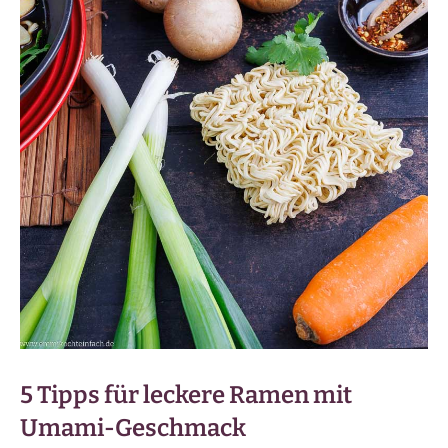
5 Tipps für leckere Ramen mit
Umami-Geschmack