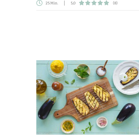
25 Min.
5,0
(8)