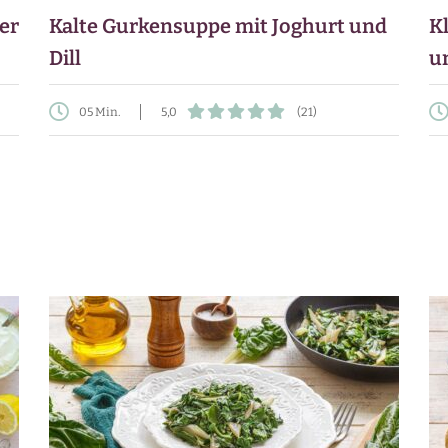
er
Kalte Gurkensuppe mit Joghurt und
K
Dill
u
05 Min.
5,0
(21)