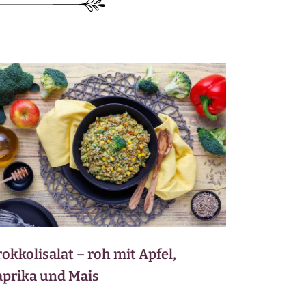
ZUCCHINI-REZEPTE
BLUMENKOHL-REZEPTE
LOW-CARB-REZEPTE
VEGANE REZEPTE
ASIATISCHE REZEPTE
ITALIENISCHE REZEPTE
okkolisalat – roh mit Apfel,
aprika und Mais