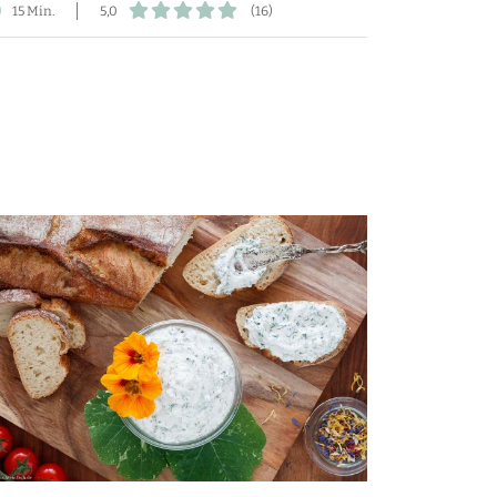
15 Min.
5,0
(16)