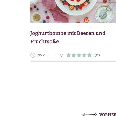
Joghurtbombe mit Beeren und
Fruchtsoße
30 Min.
5,0
(12)
VORHER