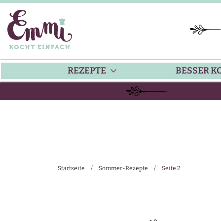
REZEPTE
BESSER K
BACKEN
KÜ
HAUPTGERICHTE
TI
Startseite
/
Sommer-Rezepte
/
Seite 2
SUPPEN
SA
SALATE
SA