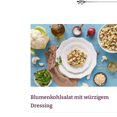
BEILAGEN
VORSPEISEN
DESSERTS
SNACKS
FRÜHSTÜCK
GETRÄNKE
Blumenkohlsalat mit würzigem
Dressing