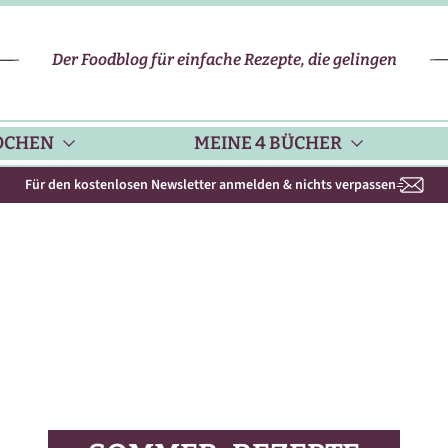
Der Foodblog für einfache Rezepte, die gelingen
OCHEN
MEINE 4 BÜCHER
Für den kostenlosen Newsletter anmelden & nichts verpassen
CHENHELFER
SCHNELLE REZEPTE
KOCHBUCH NR. 1
PPS & TRICKS
VEGETARISCHE REZEPTE
KOCHBUCH NR. 2
ISONKALENDER
FLEISCH & GEFLÜGEL
KOCHBUCH NR. 3
ISONAL & REGIONAL
FISCH-REZEPTE
NEUES BACKBUCH