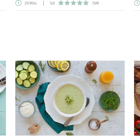
25 Min.
5,0
(54)