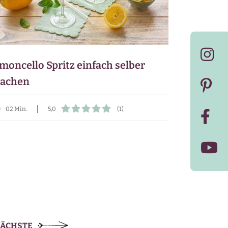
moncello Spritz einfach selber
achen
02 Min.
5,0
(1)
ÄCHSTE