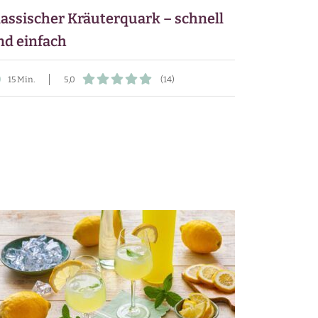
lassischer Kräuterquark – schnell
nd einfach
15 Min.
5,0
(14)