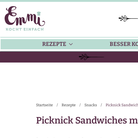
REZEPTE
BESSER K
BACKEN
KÜ
HAUPTGERICHTE
TI
Startseite
/
Rezepte
/
Snacks
/
Picknick Sandwich
SUPPEN
SA
Picknick Sandwiches m
SALATE
SA