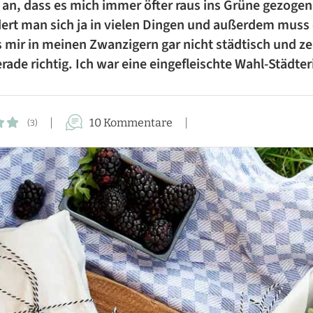
an, dass es mich immer öfter raus ins Grüne gezogen
FÜR DIE FAMILIE
ert man sich ja in vielen Dingen und außerdem muss
es mir in meinen Zwanzigern gar nicht städtisch und ze
FÜR GÄSTE
erade richtig. Ich war eine eingefleischte Wahl-Stä
KUCHEN-REZEPTE
AUFLAUF-REZEPTE
10 Kommentare
(3)
PASTA-REZEPTE
REZEPTE VON A BIS Z