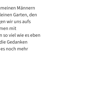
it meinen Männern
leinen Garten, den
en wir uns aufs
mmen mit
so viel wie es eben
 die Gedanken
o es noch mehr