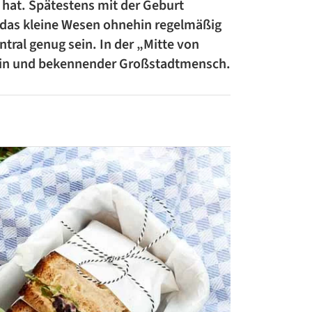
 hat. Spätestens mit der Geburt
ZUCCHINI-REZEPTE
 das kleine Wesen ohnehin regelmäßig
ntral genug sein. In der „Mitte von
BLUMENKOHL-REZEPTE
dterin und bekennender Großstadtmensch.
LOW-CARB-REZEPTE
VEGANE REZEPTE
ASIATISCHE REZEPTE
ITALIENISCHE REZEPTE