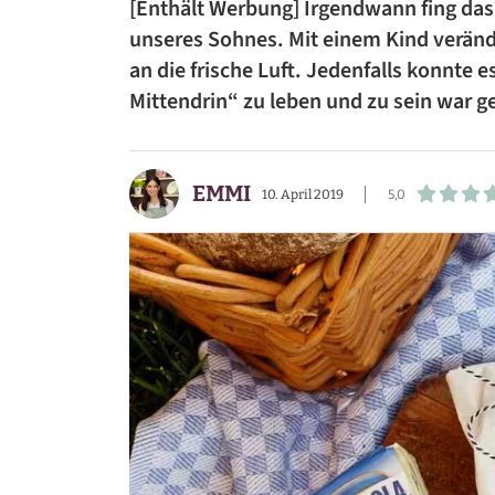
[Enthält Werbung] Irgendwann fing das 
BEILAGEN
unseres Sohnes. Mit einem Kind veränd
an die frische Luft. Jedenfalls konnte 
VORSPEISEN
Mittendrin“ zu leben und zu sein war g
DESSERTS
SNACKS
EMMI
10. April 2019
5,0
FRÜHSTÜCK
GETRÄNKE