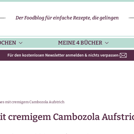
Der Foodblog für einfache Rezepte, die gelingen
OCHEN
MEINE 4 BÜCHER
Für den kostenlosen Newsletter anmelden & nichts verpassen
CHENHELFER
SCHNELLE REZEPTE
KOCHBUCH NR. 1
PPS & TRICKS
VEGETARISCHE REZEPTE
KOCHBUCH NR. 2
es mit cremigem Cambozola Aufstrich
ISONKALENDER
FLEISCH & GEFLÜGEL
KOCHBUCH NR. 3
it cremigem Cambozola Aufstri
ISONAL & REGIONAL
FISCH-REZEPTE
NEUES BACKBUCH