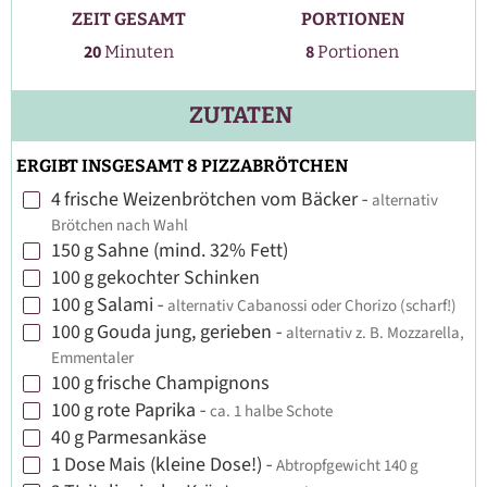
ZEIT GESAMT
PORTIONEN
Minuten
20
8
Minuten
Portionen
ZUTATEN
ERGIBT INSGESAMT 8 PIZZABRÖTCHEN
4
frische Weizenbrötchen vom Bäcker
-
alternativ
▢
Brötchen nach Wahl
150
g
Sahne (mind. 32% Fett)
▢
100
g
gekochter Schinken
▢
100
g
Salami
-
alternativ Cabanossi oder Chorizo (scharf!)
▢
100
g
Gouda jung, gerieben
-
alternativ z. B. Mozzarella,
▢
Emmentaler
100
g
frische Champignons
▢
100
g
rote Paprika
-
ca. 1 halbe Schote
▢
40
g
Parmesankäse
▢
1
Dose
Mais (kleine Dose!)
-
Abtropfgewicht 140 g
▢