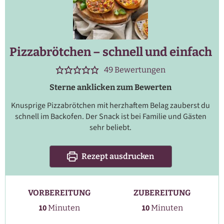
Pizzabrötchen – schnell und einfach
49
Bewertungen
Sterne anklicken zum Bewerten
Knusprige Pizzabrötchen mit herzhaftem Belag zauberst du
schnell im Backofen. Der Snack ist bei Familie und Gästen
sehr beliebt.
Rezept ausdrucken
VORBEREITUNG
ZUBEREITUNG
Minuten
Minuten
10
10
Minuten
Minuten