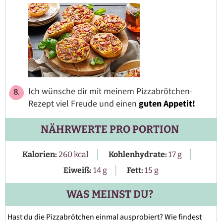
Ich wünsche dir mit meinem Pizzabrötchen-
Rezept viel Freude und einen
guten Appetit!
NÄHRWERTE PRO PORTION
|
|
Kalorien:
260
kcal
Kohlenhydrate:
17
g
|
Eiweiß:
14
g
Fett:
15
g
WAS MEINST DU?
Hast du die Pizzabrötchen einmal ausprobiert? Wie findest