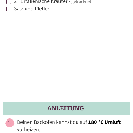
2
TL
italienische Kräuter
-
getrocknet
▢
Salz und Pfeffer
▢
ANLEITUNG
Deinen Backofen kannst du auf
180 °C Umluft
vorheizen.