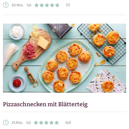
20 Min.
5,0
(7)
Pizzaschnecken mit Blätterteig
25 Min.
5,0
(61)