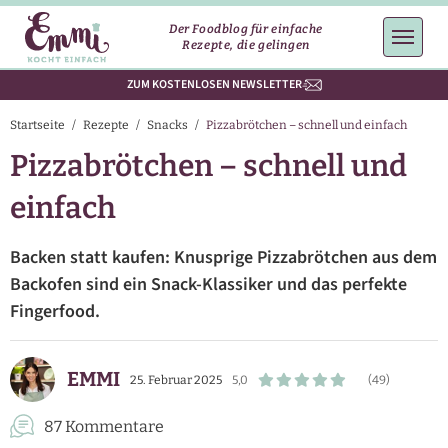
Der Foodblog für einfache
Rezepte, die gelingen
ZUM KOSTENLOSEN NEWSLETTER
Startseite
/
Rezepte
/
Snacks
/
Pizzabrötchen – schnell und einfach
Pizzabrötchen – schnell und
einfach
Backen statt kaufen: Knusprige Pizzabrötchen aus dem
Backofen sind ein Snack-Klassiker und das perfekte
Fingerfood.
EMMI
25. Februar 2025
5,0
(49)
87 Kommentare