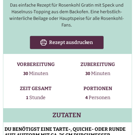
Das einfache Rezept für Rosenkohl Gratin mit Speck und
Haselnuss-Topping aus dem Backofen. Eine herbstlich-
winterliche Beilage oder Hauptspeise für alle Rosenkohl-
Fans.
Rezept ausdrucken
VORBEREITUNG
ZUBEREITUNG
Minuten
Minuten
30
30
Minuten
Minuten
ZEIT GESAMT
PORTIONEN
Stunde
1
4
Stunde
Personen
ZUTATEN
DU BENÖTIGST EINE TARTE-, QUICHE- ODER RUNDE