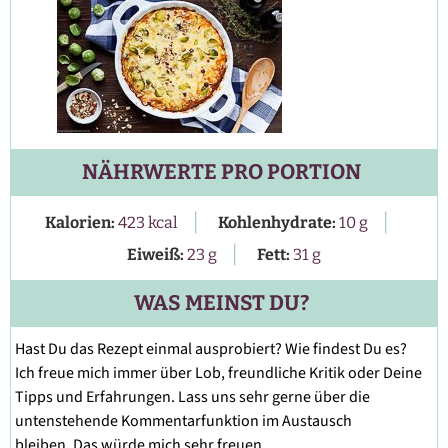
NÄHRWERTE PRO PORTION
|
|
Kalorien:
423
kcal
Kohlenhydrate:
10
g
|
Eiweiß:
23
g
Fett:
31
g
WAS MEINST DU?
Hast Du das Rezept einmal ausprobiert? Wie findest Du es?
Ich freue mich immer über Lob, freundliche Kritik oder Deine
Tipps und Erfahrungen. Lass uns sehr gerne über die
untenstehende Kommentarfunktion im Austausch
bleiben. Das würde mich sehr freuen.