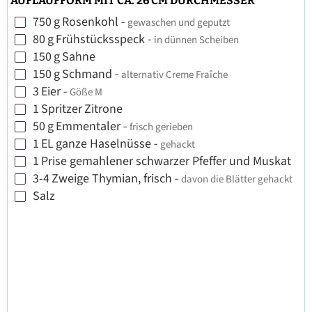
AUFLAUFFORM MIT CA. 26 CM DURCHMESSER
750
g
Rosenkohl
-
gewaschen und geputzt
▢
80
g
Frühstücksspeck
-
in dünnen Scheiben
▢
150
g
Sahne
▢
150
g
Schmand
-
alternativ Creme Fraîche
▢
3
Eier
-
Göße M
▢
1
Spritzer
Zitrone
▢
50
g
Emmentaler
-
frisch gerieben
▢
1
EL
ganze Haselnüsse
-
gehackt
▢
1
Prise
gemahlener schwarzer Pfeffer und Muskat
▢
3-4
Zweige
Thymian, frisch
-
davon die Blätter gehackt
▢
Salz
▢