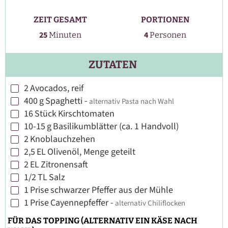
ZEIT GESAMT
PORTIONEN
Minuten
25
4
Minuten
Personen
ZUTATEN
2
Avocados, reif
▢
400
g
Spaghetti
-
alternativ Pasta nach Wahl
▢
16
Stück
Kirschtomaten
▢
10-15
g
Basilikumblätter (ca. 1 Handvoll)
▢
2
Knoblauchzehen
▢
2,5
EL
Olivenöl, Menge geteilt
▢
2
EL
Zitronensaft
▢
1/2
TL
Salz
▢
1
Prise
schwarzer Pfeffer aus der Mühle
▢
1
Prise
Cayennepfeffer
-
alternativ Chiliflocken
▢
FÜR DAS TOPPING (ALTERNATIV EIN KÄSE NACH