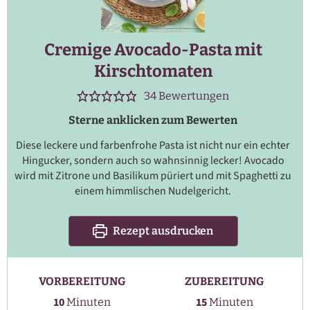
Cremige Avocado-Pasta mit
Kirschtomaten
34
Bewertungen
Sterne anklicken zum Bewerten
Diese leckere und farbenfrohe Pasta ist nicht nur ein echter
Hingucker, sondern auch so wahnsinnig lecker! Avocado
wird mit Zitrone und Basilikum püriert und mit Spaghetti zu
einem himmlischen Nudelgericht.
Rezept ausdrucken
VORBEREITUNG
ZUBEREITUNG
Minuten
Minuten
10
15
Minuten
Minuten