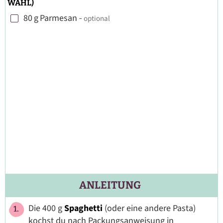
WAHL)
80
g
Parmesan
-
optional
▢
ANLEITUNG
Die 400 g
Spaghetti
(oder eine andere Pasta)
kochst du nach Packungsanweisung in