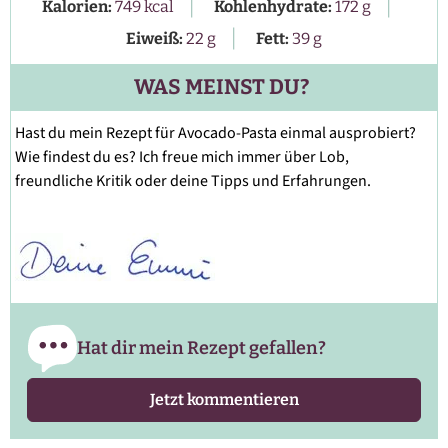
|
|
Kalorien:
749
kcal
Kohlenhydrate:
172
g
|
Eiweiß:
22
g
Fett:
39
g
WAS MEINST DU?
Hast du mein Rezept für Avocado-Pasta einmal ausprobiert?
Wie findest du es? Ich freue mich immer über Lob,
freundliche Kritik oder deine Tipps und Erfahrungen.
Hat dir mein Rezept gefallen?
Jetzt kommentieren