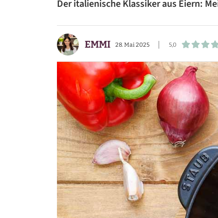
Der italienische Klassiker aus Eiern: M
BEILAGEN
VORSPEISEN
EMMI
28. Mai 2025
5,0
DESSERTS
SNACKS
FRÜHSTÜCK
GETRÄNKE