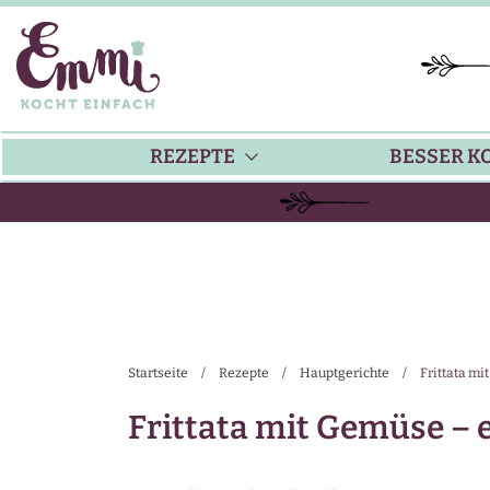
REZEPTE
BESSER K
BACKEN
KÜ
HAUPTGERICHTE
TI
Startseite
/
Rezepte
/
Hauptgerichte
/
Frittata mi
SUPPEN
SA
Frittata mit Gemüse – 
SALATE
SA