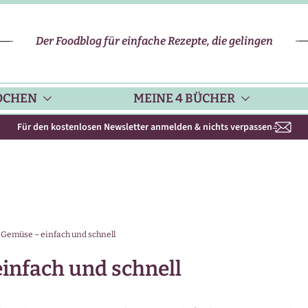
Der Foodblog für einfache Rezepte, die gelingen
OCHEN
MEINE 4 BÜCHER
Für den kostenlosen Newsletter anmelden & nichts verpassen
CHENHELFER
SCHNELLE REZEPTE
KOCHBUCH NR. 1
PPS & TRICKS
VEGETARISCHE REZEPTE
KOCHBUCH NR. 2
t Gemüse – einfach und schnell
ISONKALENDER
FLEISCH & GEFLÜGEL
KOCHBUCH NR. 3
einfach und schnell
ISONAL & REGIONAL
FISCH-REZEPTE
NEUES BACKBUCH