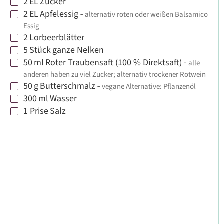
2
EL
Zucker
▢
2
EL
Apfelessig
-
alternativ roten oder weißen Balsamico
▢
Essig
2
Lorbeerblätter
▢
5
Stück
ganze Nelken
▢
50
ml
Roter Traubensaft (100 % Direktsaft)
-
alle
▢
anderen haben zu viel Zucker; alternativ trockener Rotwein
50
g
Butterschmalz
-
vegane Alternative: Pflanzenöl
▢
300
ml
Wasser
▢
1
Prise
Salz
▢