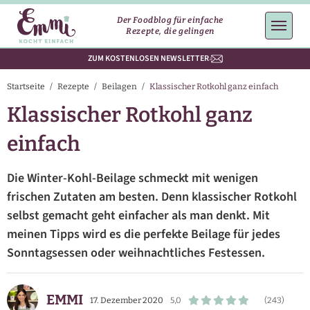
Der Foodblog für einfache
Rezepte, die gelingen
ZUM KOSTENLOSEN NEWSLETTER
Startseite
/
Rezepte
/
Beilagen
/
Klassischer Rotkohl ganz einfach
Klassischer Rotkohl ganz
einfach
Die Winter-Kohl-Beilage schmeckt mit wenigen
frischen Zutaten am besten. Denn klassischer Rotkohl
selbst gemacht geht einfacher als man denkt. Mit
meinen Tipps wird es die perfekte Beilage für jedes
Sonntagsessen oder weihnachtliches Festessen.
EMMI
17. Dezember 2020
5,0
(243)