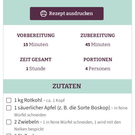
Rezept ausdrucken
VORBEREITUNG
ZUBEREITUNG
Minuten
Minuten
15
45
Minuten
Minuten
ZEIT GESAMT
PORTIONEN
Stunde
1
4
Stunde
Personen
ZUTATEN
1
kg
Rotkohl
-
ca. 1 Kopf
▢
1
säuerlicher Apfel (z. B. die Sorte Boskop)
-
in feine
▢
Würfel schneiden
2
Zwiebeln
-
1 in feine Würfel schneiden, 1 wird mit den
▢
Nelken bespickt