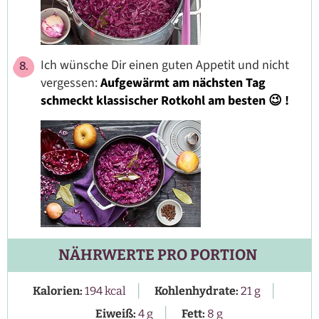
Ich wünsche Dir einen guten Appetit und nicht
vergessen:
Aufgewärmt am nächsten Tag
schmeckt klassischer Rotkohl am besten 😉 !
NÄHRWERTE PRO PORTION
|
|
Kalorien:
194
kcal
Kohlenhydrate:
21
g
|
Eiweiß:
4
g
Fett:
8
g