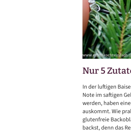
Nur 5 Zuta
In der luftigen Bai
Note im saftigen G
werden, haben einen
auskommt. Wie prak
glutenfreie Backobl
backst, denn das R