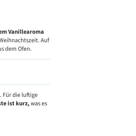
nem Vanillearoma
 Weihnachtszeit. Auf
us dem Ofen.
Für die luftige
te ist kurz,
was es