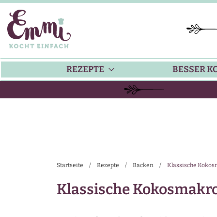
REZEPTE
BESSER K
BACKEN
KÜ
HAUPTGERICHTE
TI
Startseite
/
Rezepte
/
Backen
/
Klassische Koko
SUPPEN
SA
Klassische Kokosmakr
SALATE
SA