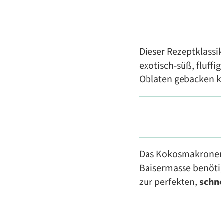
Dieser Rezeptklass
exotisch-süß, fluffi
Oblaten gebacken
Das Kokosmakronen-R
Baisermasse benötig
zur perfekten,
schn