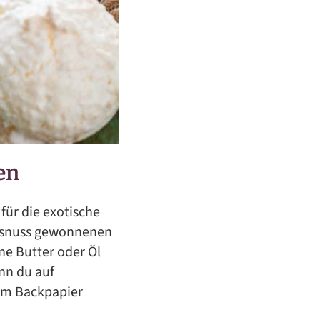
en
für die exotische
kosnuss gewonnenen
ne Butter oder Öl
nn du auf
dem Backpapier