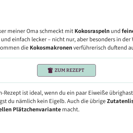
iker meiner Oma schmeckt mit
Kokosraspeln
und
fei
g und einfach lecker – nicht nur, aber besonders in der
 kommen die
Kokosmakronen
verführerisch duftend a
ZUM REZEPT
ezept ist ideal, wenn du ein paar Eiweiße übrighast. 
st du nämlich kein Eigelb. Auch die übrige
Zutatenlis
ellen Plätzchenvariante
macht.