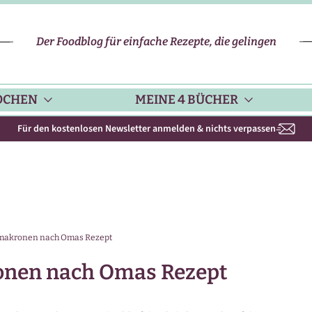
Der Foodblog für einfache Rezepte, die gelingen
OCHEN
MEINE 4 BÜCHER
Für den kostenlosen Newsletter anmelden & nichts verpassen
CHENHELFER
SCHNELLE REZEPTE
KOCHBUCH NR. 1
PPS & TRICKS
VEGETARISCHE REZEPTE
KOCHBUCH NR. 2
smakronen nach Omas Rezept
ISONKALENDER
FLEISCH & GEFLÜGEL
KOCHBUCH NR. 3
onen nach Omas Rezept
ISONAL & REGIONAL
FISCH-REZEPTE
NEUES BACKBUCH