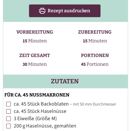
Rezept ausdrucken
VORBEREITUNG
ZUBEREITUNG
Minuten
Minuten
15
15
Minuten
Minuten
ZEIT GESAMT
PORTIONEN
Minuten
30
45
Minuten
Portionen
ZUTATEN
FÜR CA. 45 NUSSMAKRONEN
ca. 45
Stück
Backoblaten
-
mit 50 mm Durchmesser
▢
ca. 45
Stück
Haselnüsse
▢
3
Eiweiße (Größe M)
▢
200
g
Haselnüsse, gemahlen
▢