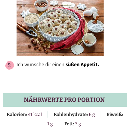
Ich wünsche dir einen
süßen Appetit.
NÄHRWERTE PRO PORTION
|
|
Kalorien:
41
kcal
Kohlenhydrate:
6
g
Eiweiß:
|
1
g
Fett:
3
g