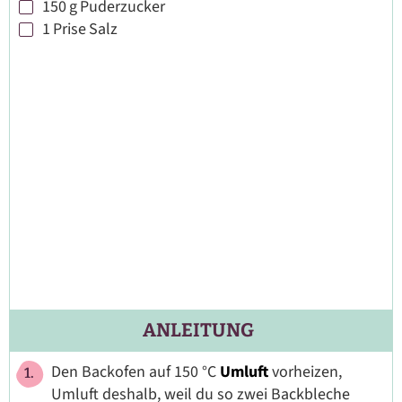
150
g
Puderzucker
▢
1
Prise
Salz
▢
ANLEITUNG
Den Backofen auf 150 °C
Umluft
vorheizen,
Umluft deshalb, weil du so zwei Backbleche