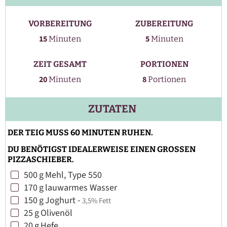
VORBEREITUNG
ZUBEREITUNG
Minuten
Minuten
15
5
Minuten
Minuten
ZEIT GESAMT
PORTIONEN
Minuten
20
8
Minuten
Portionen
ZUTATEN
DER TEIG MUSS 60 MINUTEN RUHEN.
DU BENÖTIGST IDEALERWEISE EINEN GROSSEN
PIZZASCHIEBER.
500
g
Mehl, Type 550
▢
170
g
lauwarmes Wasser
▢
150
g
Joghurt
-
3,5% Fett
▢
25
g
Olivenöl
▢
20
g
Hefe