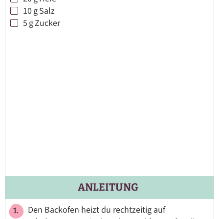
▢
10
g
Salz
▢
5
g
Zucker
▢
ANLEITUNG
Den Backofen heizt du rechtzeitig auf