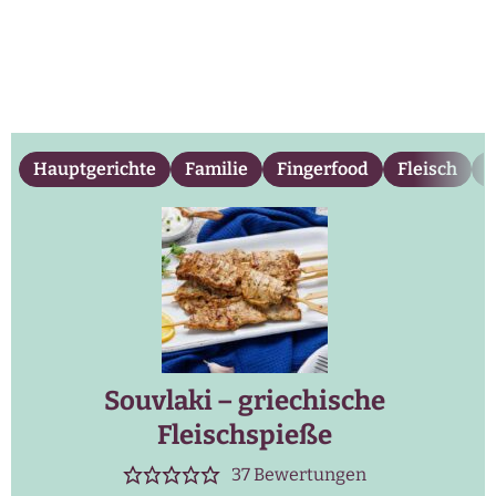
Hauptgerichte
Familie
Fingerfood
Fleisch
g
Souvlaki – griechische
Fleischspieße
37
Bewertungen