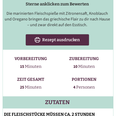
Sterne anklicken zum Bewerten
Die marinierten Fleischspieße mit Zitronensaft, Knoblauch
und Oregano bringen das griechische Flair zu dir nach Hause
– und zwar direkt auf den Esstisch.
Rezept ausdrucken
VORBEREITUNG
ZUBEREITUNG
Minuten
Minuten
15
10
Minuten
Minuten
ZEIT GESAMT
PORTIONEN
Minuten
25
4
Minuten
Personen
ZUTATEN
DIE FLEISCHSTÜCKE MÜSSEN CA. 2 STUNDEN