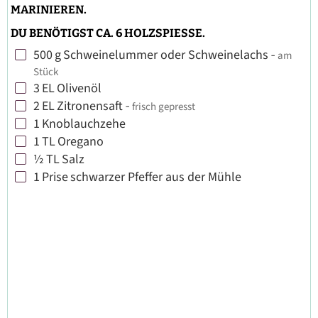
MARINIEREN.
DU BENÖTIGST CA. 6 HOLZSPIESSE.
500
g
Schweinelummer oder Schweinelachs
-
am
▢
Stück
3
EL
Olivenöl
▢
2
EL
Zitronensaft
-
frisch gepresst
▢
1
Knoblauchzehe
▢
1
TL
Oregano
▢
½
TL
Salz
▢
1
Prise
schwarzer Pfeffer aus der Mühle
▢