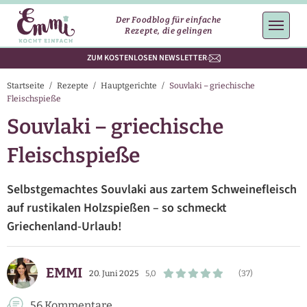
Der Foodblog für einfache
Rezepte, die gelingen
ZUM KOSTENLOSEN NEWSLETTER
Startseite
/
Rezepte
/
Hauptgerichte
/
Souvlaki – griechische
Fleischspieße
Souvlaki – griechische
Fleischspieße
Selbstgemachtes Souvlaki aus zartem Schweinefleisch
auf rustikalen Holzspießen – so schmeckt
Griechenland-Urlaub!
EMMI
20. Juni 2025
5,0
(37)
56 Kommentare