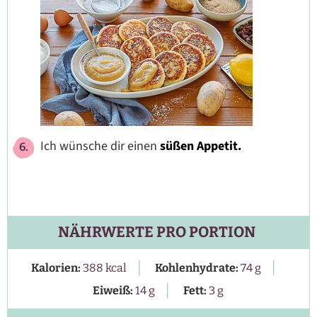
Ich wünsche dir einen
süßen Appetit.
NÄHRWERTE PRO PORTION
|
|
Kalorien:
388
kcal
Kohlenhydrate:
74
g
|
Eiweiß:
14
g
Fett:
3
g