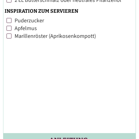
2
EL
Butterschmalz oder neutrales Pflanzenöl
▢
INSPIRATION ZUM SERVIEREN
Puderzucker
▢
Apfelmus
▢
Marillenröster (Aprikosenkompott)
▢