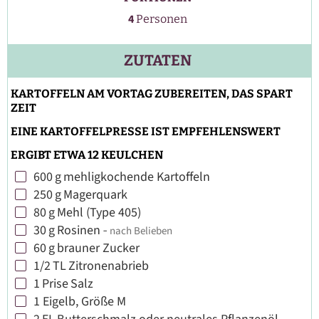
4
Personen
ZUTATEN
KARTOFFELN AM VORTAG ZUBEREITEN, DAS SPART
ZEIT
EINE KARTOFFELPRESSE IST EMPFEHLENSWERT
ERGIBT ETWA 12 KEULCHEN
600
g
mehligkochende Kartoffeln
▢
250
g
Magerquark
▢
80
g
Mehl (Type 405)
▢
30
g
Rosinen
-
nach Belieben
▢
60
g
brauner Zucker
▢
1/2
TL
Zitronenabrieb
▢
1
Prise
Salz
▢
1
Eigelb, Größe M
▢