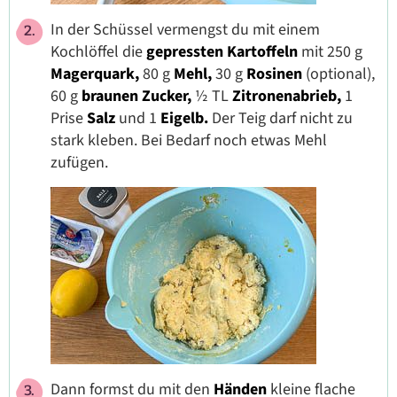
In der Schüssel vermengst du mit einem
Kochlöffel die
gepressten Kartoffeln
mit 250 g
Magerquark,
80 g
Mehl,
30 g
Rosinen
(optional),
60 g
braunen Zucker,
½ TL
Zitronenabrieb,
1
Prise
Salz
und 1
Eigelb.
Der Teig darf nicht zu
stark kleben. Bei Bedarf noch etwas Mehl
zufügen.
Dann formst du mit den
Händen
kleine flache