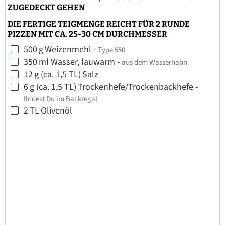
ZUGEDECKT GEHEN
DIE FERTIGE TEIGMENGE REICHT FÜR 2 RUNDE
PIZZEN MIT CA. 25-30 CM DURCHMESSER
500
g
Weizenmehl
-
Type 550
▢
350
ml
Wasser, lauwarm
-
aus dem Wasserhahn
▢
12
g (ca. 1,5 TL)
Salz
▢
6
g (ca. 1,5 TL)
Trockenhefe/Trockenbackhefe
-
▢
findest Du im Backregal
2
TL
Olivenöl
▢