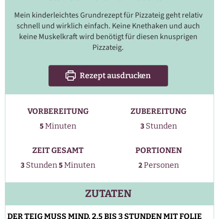
Mein kinderleichtes Grundrezept für Pizzateig geht relativ
schnell und wirklich einfach. Keine Knethaken und auch
keine Muskelkraft wird benötigt für diesen knusprigen
Pizzateig.
Rezept ausdrucken
VORBEREITUNG
ZUBEREITUNG
Stunden
Minuten
5
3
Minuten
Stunden
ZEIT GESAMT
PORTIONEN
Stunden
Minuten
3
5
2
Stunden
Minuten
Personen
ZUTATEN
DER TEIG MUSS MIND. 2,5 BIS 3 STUNDEN MIT FOLIE