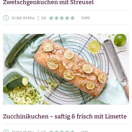
Zwetschgenkuchen mit Streusel
01 Std. 05 Min.
5,0
(349)
Zucchinikuchen – saftig & frisch mit Limette