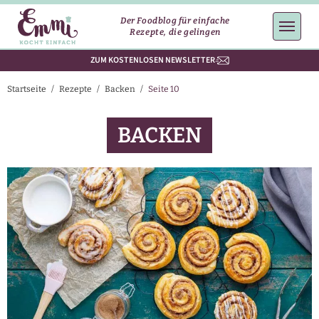
Der Foodblog für einfache
Rezepte, die gelingen
ZUM KOSTENLOSEN NEWSLETTER
Startseite
/
Rezepte
/
Backen
/
Seite 10
BACKEN