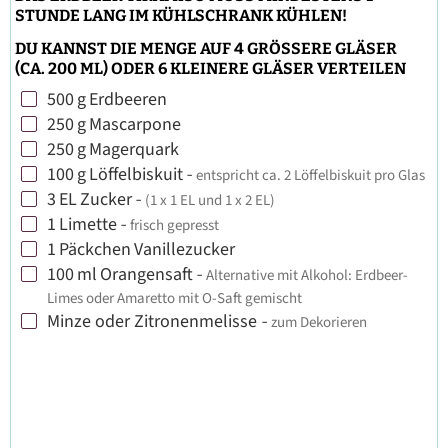
STUNDE LANG IM KÜHLSCHRANK KÜHLEN!
DU KANNST DIE MENGE AUF 4 GRÖSSERE GLÄSER
(CA. 200 ML) ODER 6 KLEINERE GLÄSER VERTEILEN
500
g
Erdbeeren
▢
250
g
Mascarpone
▢
250
g
Magerquark
▢
100
g
Löffelbiskuit
-
entspricht ca. 2 Löffelbiskuit pro Glas
▢
3
EL
Zucker
-
(1 x 1 EL und 1 x 2 EL)
▢
1
Limette
-
frisch gepresst
▢
1
Päckchen
Vanillezucker
▢
100
ml
Orangensaft
-
Alternative mit Alkohol: Erdbeer-
▢
Limes oder Amaretto mit O-Saft gemischt
Minze oder Zitronenmelisse
-
zum Dekorieren
▢