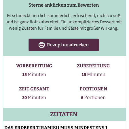
Sterne anklicken zum Bewerten
Es schmeckt herrlich sommerlich, erfrischend, nicht zu süß
und ist ganz flott zubereitet. Ein unkompliziertes Dessert mit
wenig Zutaten für Familie und Gäste mit großer Wirkung.
Rezept ausdrucken
VORBEREITUNG
ZUBEREITUNG
Minuten
Minuten
15
15
Minuten
Minuten
ZEIT GESAMT
PORTIONEN
Minuten
30
6
Minuten
Portionen
ZUTATEN
DAS ERDBEER TIRAMISU MUSS MINDESTENS 1