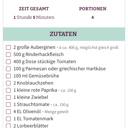
ZEIT GESAMT
PORTIONEN
Stunde
Minuten
1
5
4
Stunde
Minuten
ZUTATEN
2
große Auberginen
-
à ca. 400 g, möglichst gleich groß
▢
500
g
Rinderhackfleisch
▢
400
g
Dose stückige Tomaten
▢
100
g
Parmesan oder griechischer Hartkäse
▢
100
ml
Gemüsebrühe
▢
2
Knoblauchzehen
▢
1
kleine rote Paprika
-
ca. 150 g
▢
1
kleine Zwiebel
▢
1
Strauchtomate
-
ca. 150 g
▢
4
EL
Olivenöl
-
Menge geteilt
▢
1
EL
Tomatenmark
▢
2
Lorbeerblätter
▢