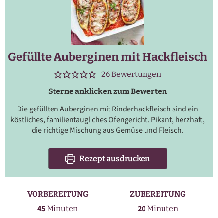
Gefüllte Auberginen mit Hackfleisch
26
Bewertungen
Sterne anklicken zum Bewerten
Die gefüllten Auberginen mit Rinderhackfleisch sind ein
köstliches, familientaugliches Ofengericht. Pikant, herzhaft,
die richtige Mischung aus Gemüse und Fleisch.
Rezept ausdrucken
VORBEREITUNG
ZUBEREITUNG
Minuten
Minuten
45
20
Minuten
Minuten