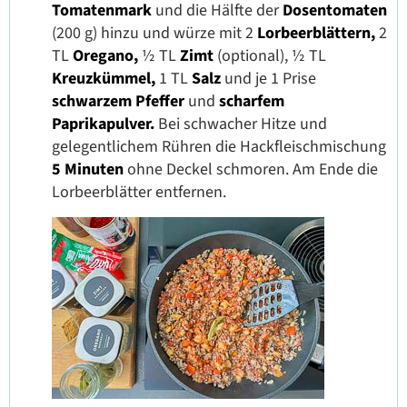
Tomatenmark
und die Hälfte der
Dosentomaten
(200 g) hinzu und würze mit 2
Lorbeerblättern,
2
TL
Oregano,
½ TL
Zimt
(optional), ½ TL
Kreuzkümmel,
1 TL
Salz
und je 1 Prise
schwarzem Pfeffer
und
scharfem
Paprikapulver.
Bei schwacher Hitze und
gelegentlichem Rühren die Hackfleischmischung
5 Minuten
ohne Deckel schmoren. Am Ende die
Lorbeerblätter entfernen.