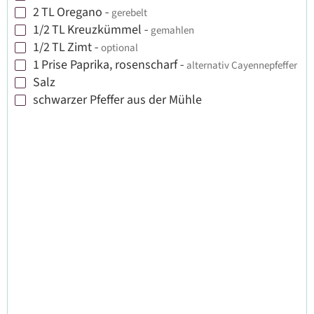
2
TL
Oregano
-
gerebelt
▢
1/2
TL
Kreuzkümmel
-
gemahlen
▢
1/2
TL
Zimt
-
optional
▢
1
Prise Paprika, rosenscharf
-
alternativ Cayennepfeffer
▢
Salz
▢
schwarzer Pfeffer aus der Mühle
▢