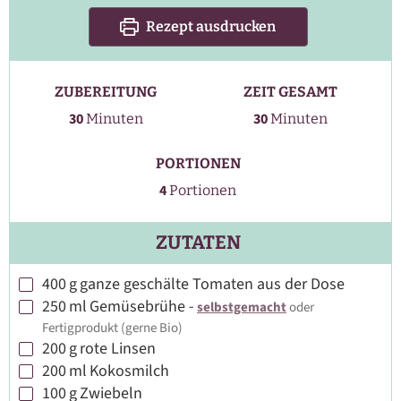
Rezept ausdrucken
ZUBEREITUNG
ZEIT GESAMT
Minuten
Minuten
30
30
Minuten
Minuten
PORTIONEN
4
Portionen
ZUTATEN
400
g
ganze geschälte Tomaten aus der Dose
▢
250
ml
Gemüsebrühe
-
selbstgemacht
oder
▢
Fertigprodukt (gerne Bio)
200
g
rote Linsen
▢
200
ml
Kokosmilch
▢
100
g
Zwiebeln
▢