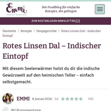
Der Foodblog für einfache
Rezepte, die gelingen
ZUM KOSTENLOSEN NEWSLETTER
Startseite
/
Rezepte
/
Hauptgerichte
/
Rotes Linsen Dal – Indischer
Eintopf
Rotes Linsen Dal – Indischer
Eintopf
Mit diesem Seelenwärmer holst du dir die indische
Gewürzwelt auf den heimischen Teller – einfach
selbstgemacht.
EMMI
8. Januar 2026
5,0
(45)
90 Kommentare