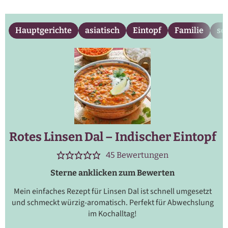
Hauptgerichte
asiatisch
Eintopf
Familie
sc
Rotes Linsen Dal – Indischer Eintopf
45
Bewertungen
Sterne anklicken zum Bewerten
Mein einfaches Rezept für Linsen Dal ist schnell umgesetzt
und schmeckt würzig-aromatisch. Perfekt für Abwechslung
im Kochalltag!