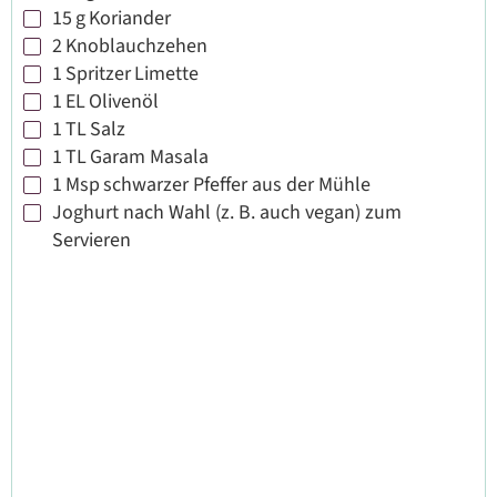
15
g
Koriander
▢
2
Knoblauchzehen
▢
1
Spritzer
Limette
▢
1
EL
Olivenöl
▢
1
TL
Salz
▢
1
TL
Garam Masala
▢
1
Msp
schwarzer Pfeffer aus der Mühle
▢
Joghurt nach Wahl (z. B. auch vegan) zum
▢
Servieren