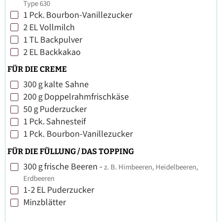
Type 630
1
Pck.
Bourbon-Vanillezucker
▢
2
EL
Vollmilch
▢
1
TL
Backpulver
▢
2
EL
Backkakao
▢
FÜR DIE CREME
300
g
kalte Sahne
▢
200
g
Doppelrahmfrischkäse
▢
50
g
Puderzucker
▢
1
Pck.
Sahnesteif
▢
1
Pck.
Bourbon-Vanillezucker
▢
FÜR DIE FÜLLUNG / DAS TOPPING
300
g
frische Beeren
-
z. B. Himbeeren, Heidelbeeren,
▢
Erdbeeren
1-2
EL
Puderzucker
▢
Minzblätter
▢