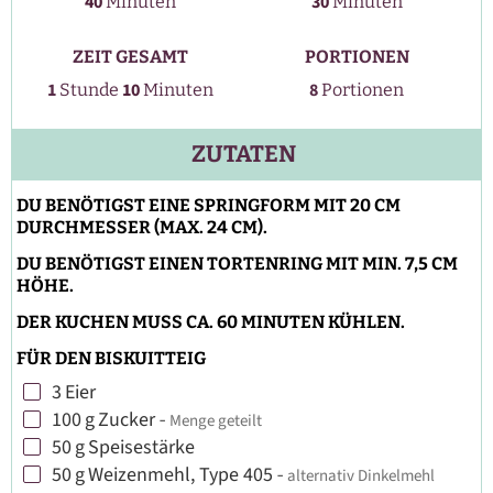
Minuten
Minuten
40
30
Minuten
Minuten
ZEIT GESAMT
PORTIONEN
Stunde
Minuten
1
10
8
Stunde
Minuten
Portionen
ZUTATEN
DU BENÖTIGST EINE SPRINGFORM MIT 20 CM
DURCHMESSER (MAX. 24 CM).
DU BENÖTIGST EINEN TORTENRING MIT MIN. 7,5 CM
HÖHE.
DER KUCHEN MUSS CA. 60 MINUTEN KÜHLEN.
FÜR DEN BISKUITTEIG
3
Eier
▢
100
g
Zucker
-
Menge geteilt
▢
50
g
Speisestärke
▢
50
g
Weizenmehl, Type 405
-
alternativ Dinkelmehl
▢