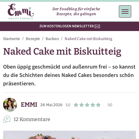
Der Foodblog für einfache
Rezepte, die gelingen
ZUM KOSTENLOSEN NEWSLETTER
Startseite
/
Rezepte
/
Backen
/
Naked Cake mit Biskuitteig
Naked Cake mit Biskuitteig
Oben üppig geschmückt und außenrum frei – so kannst
du die Schichten deines Naked Cakes besonders schön
präsentieren.
EMMI
28. Mai 2026
5,0
(6)
12 Kommentare