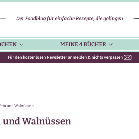
Der Foodblog für einfache Rezepte, die gelingen
OCHEN
MEINE 4 BÜCHER
Für den kostenlosen Newsletter anmelden & nichts verpassen
CHENHELFER
SCHNELLE REZEPTE
KOCHBUCH NR. 1
PPS & TRICKS
VEGETARISCHE REZEPTE
KOCHBUCH NR. 2
 Feta und Walnüssen
ISONKALENDER
FLEISCH & GEFLÜGEL
KOCHBUCH NR. 3
ta und Walnüssen
ISONAL & REGIONAL
FISCH-REZEPTE
NEUES BACKBUCH