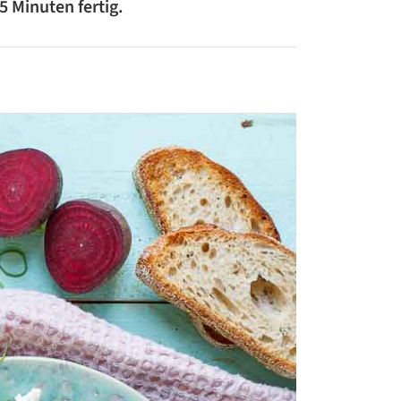
5 Minuten fertig.
ZUCCHINI-REZEPTE
BLUMENKOHL-REZEPTE
LOW-CARB-REZEPTE
VEGANE REZEPTE
ASIATISCHE REZEPTE
ITALIENISCHE REZEPTE