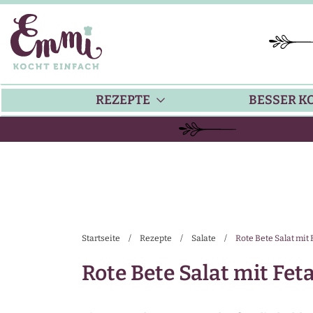
REZEPTE
BESSER K
BACKEN
KÜ
HAUPTGERICHTE
TI
Startseite
/
Rezepte
/
Salate
/
Rote Bete Salat mit
SUPPEN
SA
Rote Bete Salat mit Fe
SALATE
SA