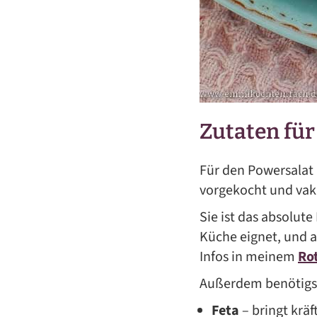
Zutaten für
Für den Powersalat
vorgekocht und vak
Sie ist das absolut
Küche eignet, und a
Infos in meinem
Ro
Außerdem benötigst
Feta
­– bringt krä