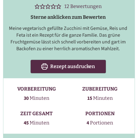
12
Bewertungen
Sterne anklicken zum Bewerten
Meine vegetarisch gefüllte Zucchini mit Gemüse, Reis und
Feta ist ein Rezept für die ganze Familie. Das grüne
Fruchtgemüse lässt sich schnell vorbereiten und gart im
Backofen zu einer herrlich aromatischen Mahlzeit.
Rezept ausdrucken
VORBEREITUNG
ZUBEREITUNG
Minuten
Minuten
30
15
Minuten
Minuten
ZEIT GESAMT
PORTIONEN
Minuten
45
4
Minuten
Portionen