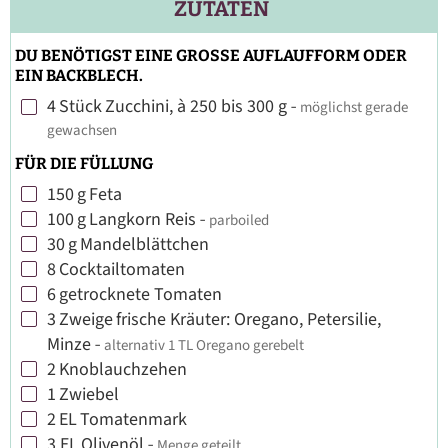
ZUTATEN
DU BENÖTIGST EINE GROSSE AUFLAUFFORM ODER
EIN BACKBLECH.
4
Stück
Zucchini, à 250 bis 300 g
-
möglichst gerade
▢
gewachsen
FÜR DIE FÜLLUNG
150
g
Feta
▢
100
g
Langkorn Reis
-
parboiled
▢
30
g
Mandelblättchen
▢
8
Cocktailtomaten
▢
6
getrocknete Tomaten
▢
3
Zweige
frische Kräuter: Oregano, Petersilie,
▢
Minze
-
alternativ 1 TL Oregano gerebelt
2
Knoblauchzehen
▢
1
Zwiebel
▢
2
EL
Tomatenmark
▢
3
EL
Olivenöl
-
Menge geteilt
▢