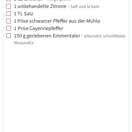
1
unbehandelte Zitrone
-
Saft und Schale
▢
1
TL
Salz
▢
1
Prise
schwarzer Pfeffer aus der Mühle
▢
1
Prise
Cayennepfeffer
▢
150
g
geriebenen Emmentaler
-
alternativ schnittfester
▢
Mozzarella