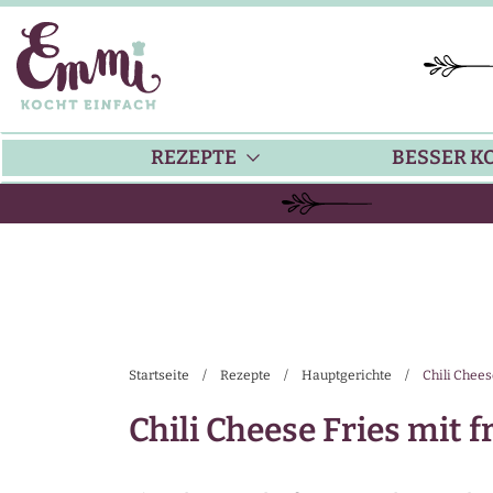
REZEPTE
BESSER K
BACKEN
KÜ
HAUPTGERICHTE
TI
Startseite
/
Rezepte
/
Hauptgerichte
/
Chili Chees
SUPPEN
SA
Chili Cheese Fries mit f
SALATE
SA