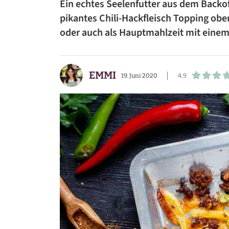
Ein echtes Seelenfutter aus dem Backo
BEILAGEN
pikantes Chili-Hackfleisch Topping obe
oder auch als Hauptmahlzeit mit einem 
VORSPEISEN
DESSERTS
EMMI
19. Juni 2020
4,9
SNACKS
FRÜHSTÜCK
GETRÄNKE