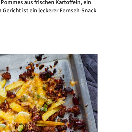
 Pommes aus frischen Kartoffeln, ein
ZUCCHINI-REZEPTE
 Gericht ist ein leckerer Fernseh-Snack
BLUMENKOHL-REZEPTE
LOW-CARB-REZEPTE
VEGANE REZEPTE
ASIATISCHE REZEPTE
ITALIENISCHE REZEPTE