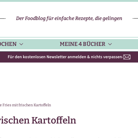
Der Foodblog für einfache Rezepte, die gelingen
OCHEN
MEINE 4 BÜCHER
Für den kostenlosen Newsletter anmelden & nichts verpassen
CHENHELFER
SCHNELLE REZEPTE
KOCHBUCH NR. 1
PPS & TRICKS
VEGETARISCHE REZEPTE
KOCHBUCH NR. 2
e Fries mit frischen Kartoffeln
ISONKALENDER
FLEISCH & GEFLÜGEL
KOCHBUCH NR. 3
rischen Kartoffeln
ISONAL & REGIONAL
FISCH-REZEPTE
NEUES BACKBUCH