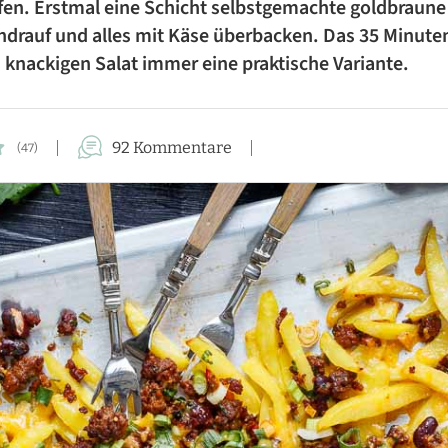
fen. Erstmal eine Schicht selbstgemachte goldbraune
FÜR DIE FAMILIE
ndrauf und alles mit Käse überbacken. Das 35 Minuten
knackigen Salat immer eine praktische Variante.
FÜR GÄSTE
KUCHEN-REZEPTE
92 Kommentare
(47)
AUFLAUF-REZEPTE
PASTA-REZEPTE
REZEPTE VON A BIS Z