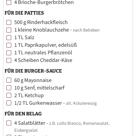
4
Brioche-Burgerbrötchen
▢
FÜR DIE PATTIES
500
g
Rinderhackfleisch
▢
1
kleine Knoblauchzehe
-
nach Belieben
▢
1
TL
Salz
▢
1
TL
Paprikapulver, edelsüß
▢
1
TL
neutrales Pflanzenöl
▢
4
Scheiben
Cheddar-Käse
▢
FÜR DIE BURGER-SAUCE
60
g
Mayonnaise
▢
10
g
Senf, mittelscharf
▢
2
TL
Ketchup
▢
1/2
TL
Gurkenwasser
-
alt. Kräuteressig
▢
FÜR DEN BELAG
4
Salatblätter
-
z.B. Lollo Bianco, Romanasalat,
▢
Eisbergsalat