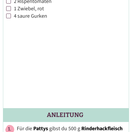
2
Rispentomaten
▢
1
Zwiebel, rot
▢
4
saure Gurken
▢
ANLEITUNG
Für die
Pattys
gibst du 500 g
Rinderhackfleisch