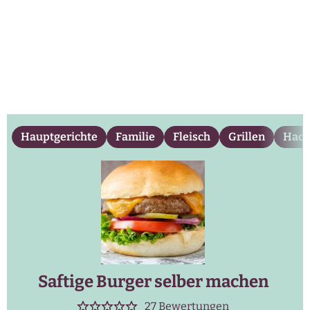
Hauptgerichte
Familie
Fleisch
Grillen
Hack
Saftige Burger selber machen
27
Bewertungen