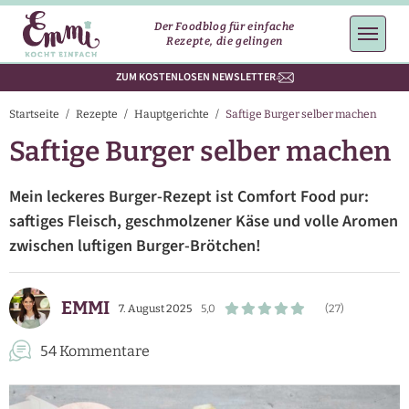
Der Foodblog für einfache
Rezepte, die gelingen
ZUM KOSTENLOSEN NEWSLETTER
Startseite
/
Rezepte
/
Hauptgerichte
/
Saftige Burger selber machen
Saftige Burger selber machen
Mein leckeres Burger-Rezept ist Comfort Food pur:
saftiges Fleisch, geschmolzener Käse und volle Aromen
zwischen luftigen Burger-Brötchen!
EMMI
7. August 2025
5,0
(27)
54 Kommentare