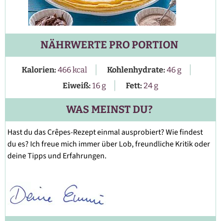
NÄHRWERTE PRO PORTION
|
|
Kalorien:
466
kcal
Kohlenhydrate:
46
g
|
Eiweiß:
16
g
Fett:
24
g
WAS MEINST DU?
Hast du das Crêpes-Rezept einmal ausprobiert? Wie findest
du es? Ich freue mich immer über Lob, freundliche Kritik oder
deine Tipps und Erfahrungen.