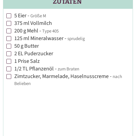
ZUTATEN
5
Eier
-
Größe M
▢
375
ml
Vollmilch
▢
200
g
Mehl
-
Type 405
▢
125
ml
Mineralwasser
-
sprudelig
▢
50
g
Butter
▢
2
EL
Puderzucker
▢
1
Prise
Salz
▢
1/2
TL
Pflanzenöl
-
zum Braten
▢
Zimtzucker, Marmelade, Haselnusscreme
-
nach
▢
Belieben