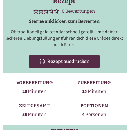
Rezept
6
Bewertungen
Sterne anklicken zum Bewerten
Ob traditionell gefaltet oder schnell gerollt – mit deiner
leckeren Lieblingsfüllung entführen dich diese Crêpes direkt
nach Paris.
Rezept ausdrucken
VORBEREITUNG
ZUBEREITUNG
Minuten
Minuten
20
15
Minuten
Minuten
ZEIT GESAMT
PORTIONEN
Minuten
35
4
Minuten
Personen