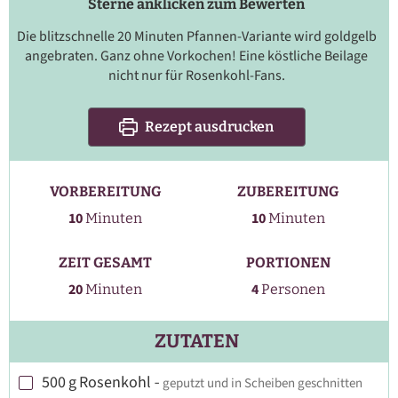
Sterne anklicken zum Bewerten
Die blitzschnelle 20 Minuten Pfannen-Variante wird goldgelb
angebraten. Ganz ohne Vorkochen! Eine köstliche Beilage
nicht nur für Rosenkohl-Fans.
Rezept ausdrucken
VORBEREITUNG
ZUBEREITUNG
Minuten
Minuten
10
10
Minuten
Minuten
ZEIT GESAMT
PORTIONEN
Minuten
20
4
Minuten
Personen
ZUTATEN
500
g
Rosenkohl
-
geputzt und in Scheiben geschnitten
▢