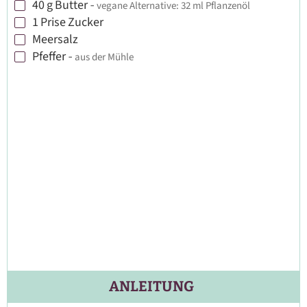
40
g
Butter
-
vegane Alternative: 32 ml Pflanzenöl
▢
1
Prise
Zucker
▢
Meersalz
▢
Pfeffer
-
aus der Mühle
▢
ANLEITUNG