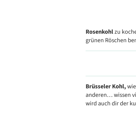
Rosenkohl
zu kochen
grünen Röschen benö
Brüsseler Kohl,
wie
anderen… wissen vie
wird auch dir der k