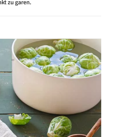
kt zu garen.
ZUCCHINI-REZEPTE
BLUMENKOHL-REZEPTE
LOW-CARB-REZEPTE
VEGANE REZEPTE
ASIATISCHE REZEPTE
ITALIENISCHE REZEPTE