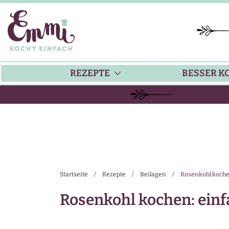
REZEPTE
BESSER K
BACKEN
KÜ
HAUPTGERICHTE
TI
Startseite
/
Rezepte
/
Beilagen
/
Rosenkohl koche
SUPPEN
SA
Rosenkohl kochen: ein
SALATE
SA