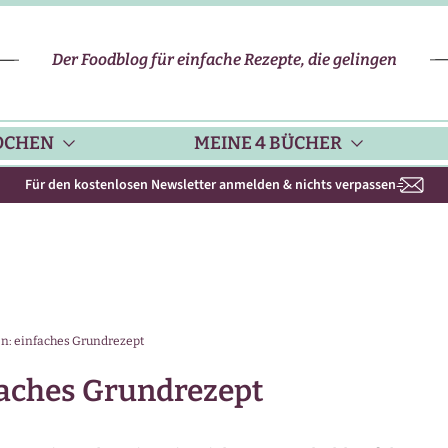
Der Foodblog für einfache Rezepte, die gelingen
OCHEN
MEINE 4 BÜCHER
Für den kostenlosen Newsletter anmelden & nichts verpassen
CHENHELFER
SCHNELLE REZEPTE
KOCHBUCH NR. 1
PPS & TRICKS
VEGETARISCHE REZEPTE
KOCHBUCH NR. 2
n: einfaches Grundrezept
ISONKALENDER
FLEISCH & GEFLÜGEL
KOCHBUCH NR. 3
faches Grundrezept
ISONAL & REGIONAL
FISCH-REZEPTE
NEUES BACKBUCH