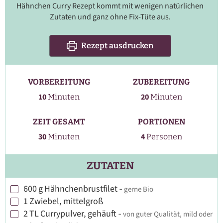
Hähnchen Curry Rezept kommt mit wenigen natürlichen
Zutaten und ganz ohne Fix-Tüte aus.
Rezept ausdrucken
VORBEREITUNG
ZUBEREITUNG
Minuten
Minuten
10
20
Minuten
Minuten
ZEIT GESAMT
PORTIONEN
Minuten
30
4
Minuten
Personen
ZUTATEN
600
g
Hähnchenbrustfilet
-
gerne Bio
▢
1
Zwiebel, mittelgroß
▢
2
TL
Currypulver, gehäuft
-
von guter Qualität, mild oder
▢