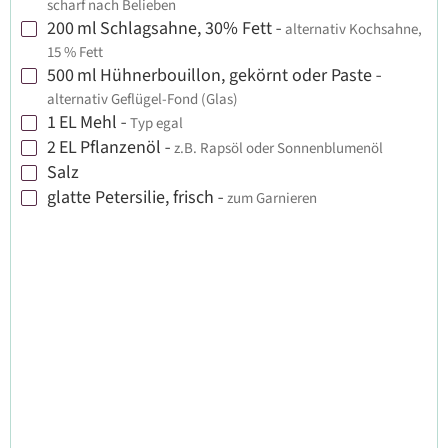
scharf nach Belieben
200
ml
Schlagsahne, 30% Fett
-
alternativ Kochsahne,
▢
15 % Fett
500
ml
Hühnerbouillon, gekörnt oder Paste
-
▢
alternativ Geflügel-Fond (Glas)
1
EL
Mehl
-
Typ egal
▢
2
EL
Pflanzenöl
-
z.B. Rapsöl oder Sonnenblumenöl
▢
Salz
▢
glatte Petersilie, frisch
-
zum Garnieren
▢