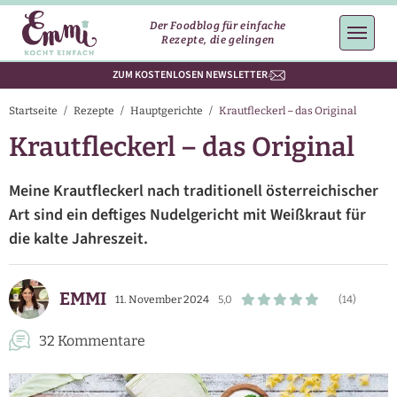
Der Foodblog für einfache
Rezepte, die gelingen
ZUM KOSTENLOSEN NEWSLETTER
Startseite
/
Rezepte
/
Hauptgerichte
/
Krautfleckerl – das Original
Krautfleckerl – das Original
Meine Krautfleckerl nach traditionell österreichischer
Art sind ein deftiges Nudelgericht mit Weißkraut für
die kalte Jahreszeit.
EMMI
11. November 2024
5,0
(14)
32 Kommentare