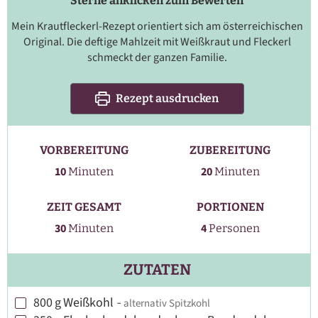
Sterne anklicken zum Bewerten
Mein Krautfleckerl-Rezept orientiert sich am österreichischen
Original. Die deftige Mahlzeit mit Weißkraut und Fleckerl
schmeckt der ganzen Familie.
Rezept ausdrucken
VORBEREITUNG
ZUBEREITUNG
Minuten
Minuten
10
20
Minuten
Minuten
ZEIT GESAMT
PORTIONEN
Minuten
30
4
Minuten
Personen
ZUTATEN
800
g
Weißkohl
-
alternativ Spitzkohl
▢