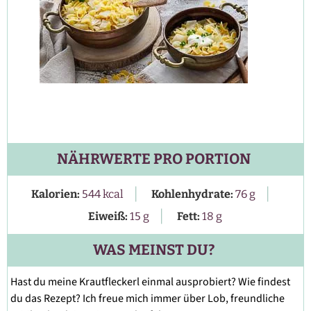
NÄHRWERTE PRO PORTION
|
|
Kalorien:
544
kcal
Kohlenhydrate:
76
g
|
Eiweiß:
15
g
Fett:
18
g
WAS MEINST DU?
Hast du meine Krautfleckerl einmal ausprobiert? Wie findest
du das Rezept? Ich freue mich immer über Lob, freundliche