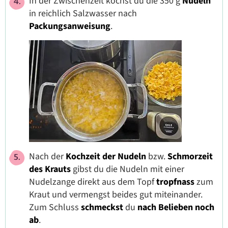
In der Zwischenzeit kochst du die 350 g
Nudeln
in reichlich Salzwasser nach
Packungsanweisung
.
Nach der
Kochzeit der Nudeln
bzw.
Schmorzeit
des Krauts
gibst du die Nudeln mit einer
Nudelzange direkt aus dem Topf
tropfnass
zum
Kraut und vermengst beides gut miteinander.
Zum Schluss
schmeckst
du
nach Belieben noch
ab
.