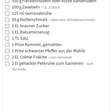
350
g
Fleckerlnudeln oder kurze Bandnudeln
▢
100
g
Zwiebeln
-
ca. 2 Stück
▢
125
ml
Gemüsebrühe
▢
50
g
Butterschmalz
-
alternativ Schweineschmalz
▢
2
EL
brauner Zucker
▢
1
EL
Balsamicoessig
▢
1
TL
Salz
▢
1
Prise
Kümmel, gemahlen
▢
1
Prise
schwarzer Pfeffer aus der Mühle
▢
2
EL
Crème Fraîche
-
zum Servieren
▢
2
El
gehackte Petersilie zum Garnieren
-
zum
▢
Servieren