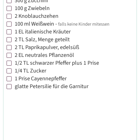
300
g
Zucchini
▢
100
g
Zwiebeln
▢
2
Knoblauchzehen
▢
100
ml
Weißwein
-
falls keine Kinder mitessen
▢
1
EL
italienische Kräuter
▢
2
TL
Salz, Menge geteilt
▢
2
TL
Paprikapulver, edelsüß
▢
2
EL
neutrales Pflanzenöl
▢
1/2
TL
schwarzer Pfeffer plus 1 Prise
▢
1/4
TL
Zucker
▢
1
Prise
Cayennepfeffer
▢
glatte Petersilie für die Garnitur
▢