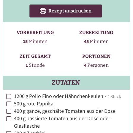
Rezept ausdrucken
VORBEREITUNG
ZUBEREITUNG
Minuten
Minuten
15
45
Minuten
Minuten
ZEIT GESAMT
PORTIONEN
Stunde
1
4
Stunde
Personen
ZUTATEN
1200
g
Pollo Fino oder Hähnchenkeulen
-
4 Stück
▢
500
g
rote Paprika
▢
400
g
ganze, geschälte Tomaten aus der Dose
▢
400
g
passierte Tomaten aus der Dose oder
▢
Glasflasche