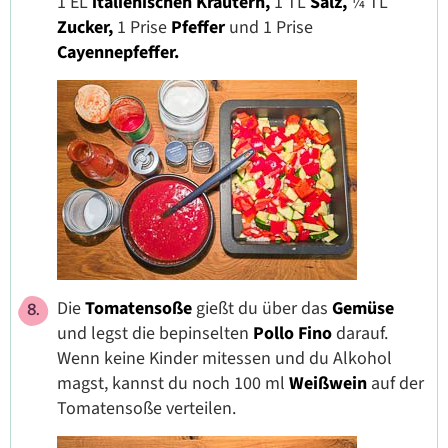
1 EL
italienischen Kräutern,
1 TL
Salz,
¼ TL
Zucker,
1 Prise
Pfeffer
und 1 Prise
Cayennepfeffer.
Die
Tomatensoße
gießt du über das
Gemüse
und legst die bepinselten
Pollo Fino
darauf.
Wenn keine Kinder mitessen und du Alkohol
magst, kannst du noch 100 ml
Weißwein
auf der
Tomatensoße verteilen.