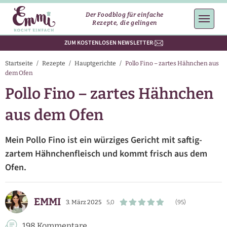
Der Foodblog für einfache
Rezepte, die gelingen
ZUM KOSTENLOSEN NEWSLETTER
Startseite
/
Rezepte
/
Hauptgerichte
/
Pollo Fino – zartes Hähnchen aus
dem Ofen
Pollo Fino – zartes Hähnchen
aus dem Ofen
Mein Pollo Fino ist ein würziges Gericht mit saftig-
zartem Hähnchenfleisch und kommt frisch aus dem
Ofen.
EMMI
3. März 2025
5,0
(95)
198 Kommentare