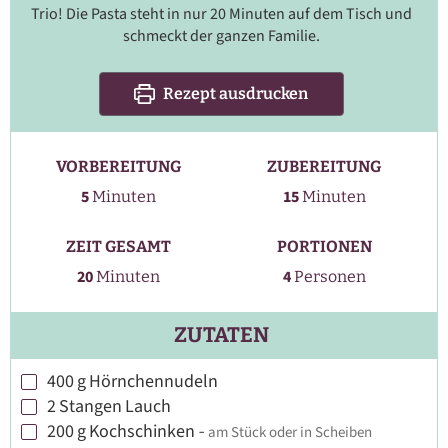
Trio! Die Pasta steht in nur 20 Minuten auf dem Tisch und
schmeckt der ganzen Familie.
Rezept ausdrucken
VORBEREITUNG
ZUBEREITUNG
Minuten
Minuten
5
15
Minuten
Minuten
ZEIT GESAMT
PORTIONEN
Minuten
20
4
Minuten
Personen
ZUTATEN
400
g
Hörnchennudeln
▢
2
Stangen
Lauch
▢
200
g
Kochschinken
-
am Stück oder in Scheiben
▢