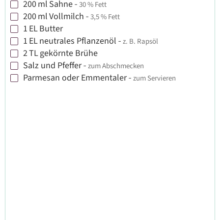
200
ml
Sahne
-
30 % Fett
▢
200
ml
Vollmilch
-
3,5 % Fett
▢
1
EL
Butter
▢
1
EL
neutrales Pflanzenöl
-
z. B. Rapsöl
▢
2
TL
gekörnte Brühe
▢
Salz und Pfeffer
-
zum Abschmecken
▢
Parmesan oder Emmentaler
-
zum Servieren
▢