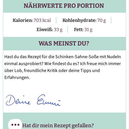
NÄHRWERTE PRO PORTION
|
|
Kalorien:
703
kcal
Kohlenhydrate:
70
g
|
Eiweiß:
33
g
Fett:
31
g
WAS MEINST DU?
Hast du das Rezept für die Schinken-Sahne-Soße mit Nudeln
einmal ausprobiert? Wie findest du es? Ich freue mich immer
über Lob, freundliche Kritik oder deine Tipps und
Erfahrungen.
Hat dir mein Rezept gefallen?