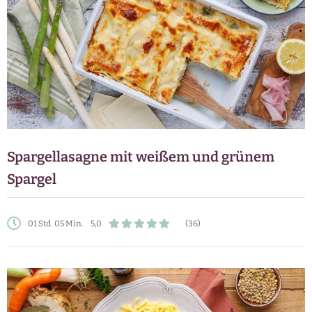
Spargellasagne mit weißem und grünem
Spargel
01 Std. 05 Min.
5,0
(36)