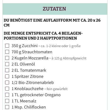
ZUTATEN
DU BENÖTIGST EINE AUFLAUFFORM MIT CA. 20 x 26
CM
DIE MENGE ENTSPRICHT CA. 4 BEILAGEN-
PORTIONEN UND 2 HAUPTPORTIONEN
350
g
Zucchini
-
ca. 1-2 kleine oder 1 große
▢
700
g
Strauchtomaten
▢
2
Kugeln
Mozzarella
-
à 125 g Abtropfgewicht
▢
2
EL
Olivenöl
▢
2
EL
Tomatenmark
▢
1
Spritzer Zitrone
▢
1/2
Bio-Zitronenabrieb
▢
1
Knoblauchzehe
-
fein gewürfelt
▢
1
TL
getrockneter Oregano
▢
1
TL
Meersalz
▢
1
Msp.
Chiliflocken
▢