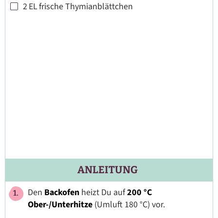
2
EL
frische Thymianblättchen
▢
ANLEITUNG
Den
Backofen
heizt Du auf
200 °C
Ober-/Unterhitze
(Umluft 180 °C) vor.