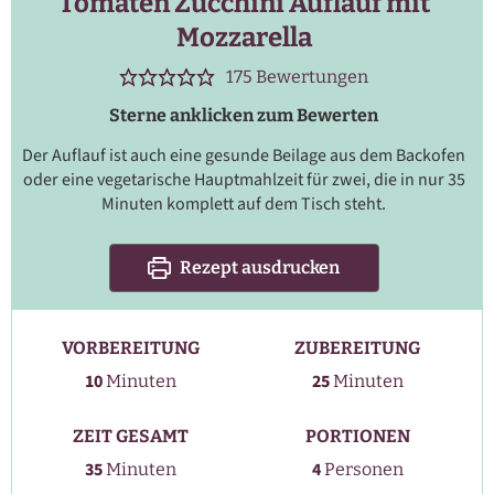
Tomaten Zucchini Auflauf mit
Mozzarella
175
Bewertungen
Sterne anklicken zum Bewerten
Der Auflauf ist auch eine gesunde Beilage aus dem Backofen
oder eine vegetarische Hauptmahlzeit für zwei, die in nur 35
Minuten komplett auf dem Tisch steht.
Rezept ausdrucken
VORBEREITUNG
ZUBEREITUNG
Minuten
Minuten
10
25
Minuten
Minuten
ZEIT GESAMT
PORTIONEN
Minuten
35
4
Minuten
Personen