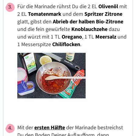
Für die Marinade rührst Du die 2 EL
Olivenöl
mit
2 EL
Tomatenmark
und dem
Spritzer Zitrone
glatt, gibst den
Abrieb der halben Bio-Zitrone
und die fein gewürfelte
Knoblauchzehe
dazu
und würzt mit 1 TL
Oregano
, 1 TL
Meersalz
und
1 Messerspitze
Chiliflocken
.
Mit der
ersten Hälfte
der Marinade bestreichst
Du den Boden Deiner Auflaufform, dann