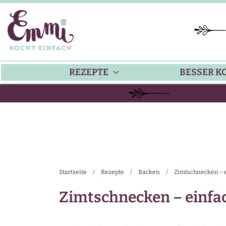
REZEPTE
BESSER K
BACKEN
KÜ
HAUPTGERICHTE
TI
Startseite
/
Rezepte
/
Backen
/
Zimtschnecken – e
SUPPEN
SA
Zimtschnecken – einfac
SALATE
SA