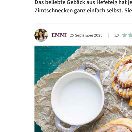
Das beliebte Gebäck aus Hefeteig hat
BEILAGEN
Zimtschnecken ganz einfach selbst. Si
VORSPEISEN
EMMI
DESSERTS
25. September 2023
5,0
SNACKS
FRÜHSTÜCK
GETRÄNKE