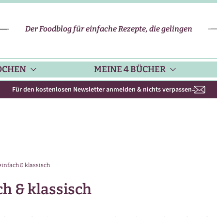
Der Foodblog für einfache Rezepte, die gelingen
OCHEN
MEINE 4 BÜCHER
Für den kostenlosen Newsletter anmelden & nichts verpassen
CHENHELFER
SCHNELLE REZEPTE
KOCHBUCH NR. 1
PPS & TRICKS
VEGETARISCHE REZEPTE
KOCHBUCH NR. 2
infach & klassisch
ISONKALENDER
FLEISCH & GEFLÜGEL
KOCHBUCH NR. 3
h & klassisch
ISONAL & REGIONAL
FISCH-REZEPTE
NEUES BACKBUCH