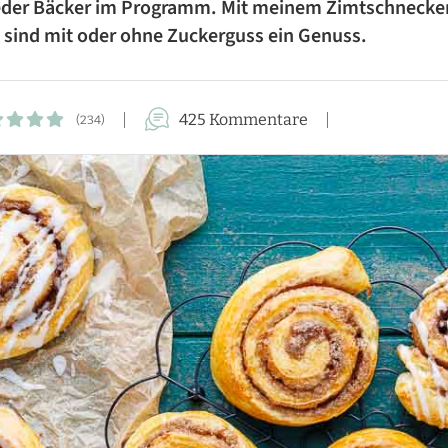
 jeder Bäcker im Programm. Mit meinem Zimtschnecken
FÜR DIE FAMILIE
e sind mit oder ohne Zuckerguss ein Genuss.
FÜR GÄSTE
KUCHEN-REZEPTE
425 Kommentare
(234)
AUFLAUF-REZEPTE
PASTA-REZEPTE
REZEPTE VON A BIS Z