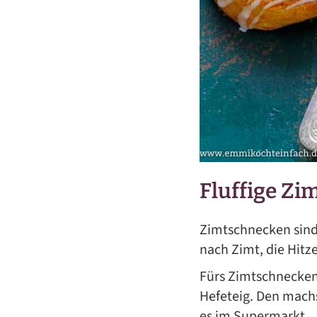
Fluffige Zi
Zimtschnecken sind 
nach Zimt, die Hitz
Fürs Zimtschnecken
Hefeteig. Den machst
es im Supermarkt.