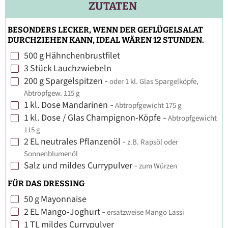
ZUTATEN
BESONDERS LECKER, WENN DER GEFLÜGELSALAT
DURCHZIEHEN KANN, IDEAL WÄREN 12 STUNDEN.
500
g
Hähnchenbrustfilet
▢
3
Stück
Lauchzwiebeln
▢
200
g
Spargelspitzen
-
oder 1 kl. Glas Spargelköpfe,
▢
Abtropfgew. 115 g
1
kl. Dose
Mandarinen
-
Abtropfgewicht 175 g
▢
1
kl. Dose / Glas
Champignon-Köpfe
-
Abtropfgewicht
▢
115 g
2
EL
neutrales Pflanzenöl
-
z.B. Rapsöl oder
▢
Sonnenblumenöl
Salz und mildes Currypulver
-
zum Würzen
▢
FÜR DAS DRESSING
50
g
Mayonnaise
▢
2
EL
Mango-Joghurt
-
ersatzweise Mango Lassi
▢
1
TL
mildes Currypulver
▢