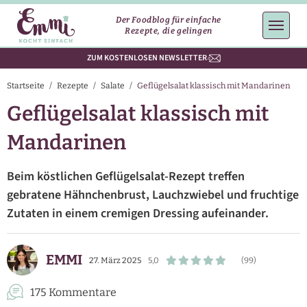
Der Foodblog für einfache
Rezepte, die gelingen
ZUM KOSTENLOSEN NEWSLETTER
Startseite
/
Rezepte
/
Salate
/
Geflügelsalat klassisch mit Mandarinen
Geflügelsalat klassisch mit
Mandarinen
Beim köstlichen Geflügelsalat-Rezept treffen
gebratene Hähnchenbrust, Lauchzwiebel und fruchtige
Zutaten in einem cremigen Dressing aufeinander.
EMMI
27. März 2025
5,0
(99)
175 Kommentare