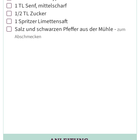
1
TL
Senf, mittelscharf
▢
1/2
TL
Zucker
▢
1
Spritzer
Limettensaft
▢
Salz und schwarzen Pfeffer aus der Mühle
-
zum
▢
Abschmecken