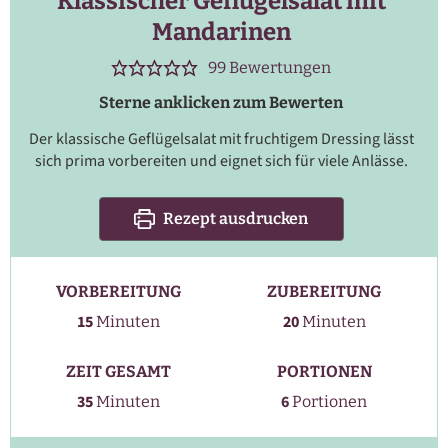
Klassischer Geflügelsalat mit
Mandarinen
99
Bewertungen
Sterne anklicken zum Bewerten
Der klassische Geflügelsalat mit fruchtigem Dressing lässt
sich prima vorbereiten und eignet sich für viele Anlässe.
Rezept ausdrucken
VORBEREITUNG
ZUBEREITUNG
Minuten
Minuten
15
20
Minuten
Minuten
ZEIT GESAMT
PORTIONEN
Minuten
35
6
Minuten
Portionen